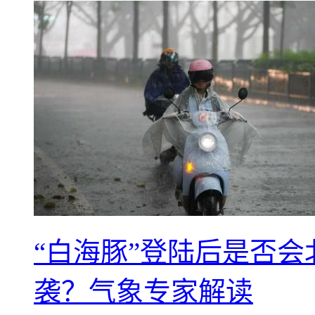
“白海豚”登陆后是否会
袭？气象专家解读