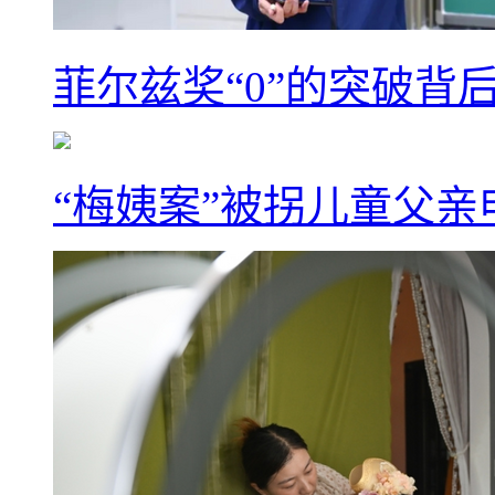
菲尔兹奖“0”的突破背
“梅姨案”被拐儿童父