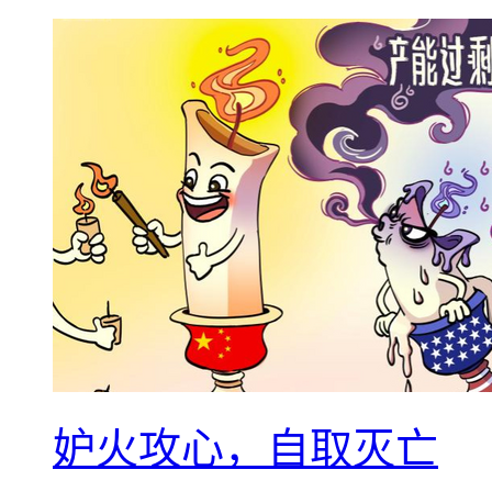
妒火攻心，自取灭亡