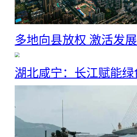
多地向县放权 激活发
湖北咸宁：长江赋能绿