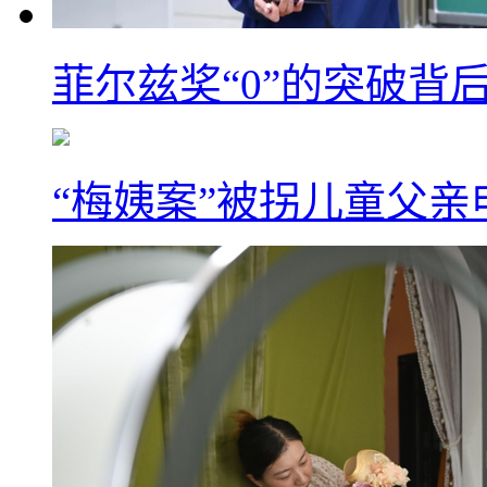
菲尔兹奖“0”的突破背
“梅姨案”被拐儿童父