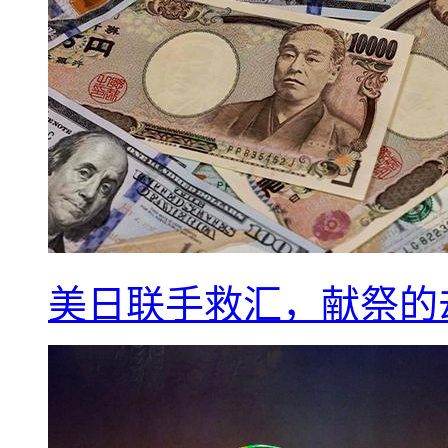
美日联手救汇，献祭的