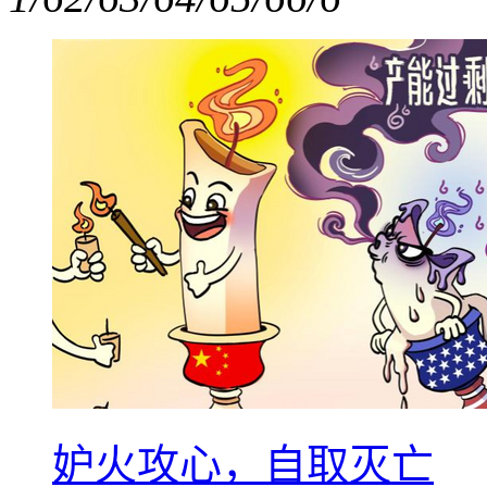
妒火攻心，自取灭亡