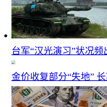
台军“汉光演习”状况频
金价收复部分“失地” 