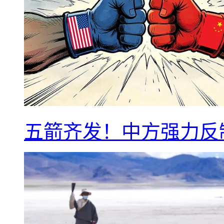
五箭齐发！中方强力反