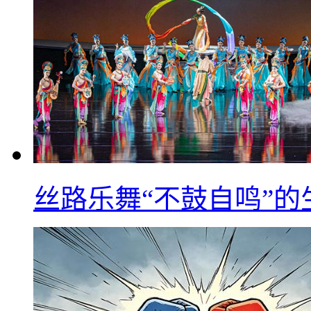
丝路乐舞“不鼓自鸣”