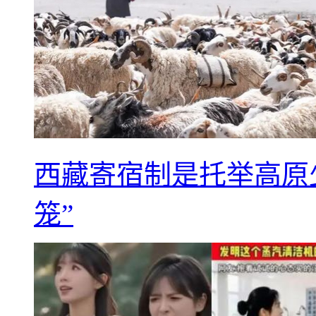
西藏寄宿制是托举高原
笼”