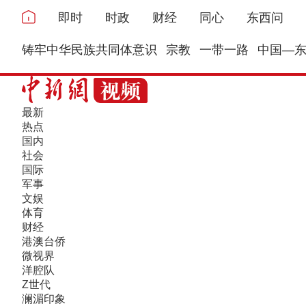
即时
时政
财经
同心
东西问
铸牢中华民族共同体意识
宗教
一带一路
中国—
最新
热点
国内
社会
国际
军事
文娱
体育
财经
港澳台侨
微视界
洋腔队
Z世代
澜湄印象