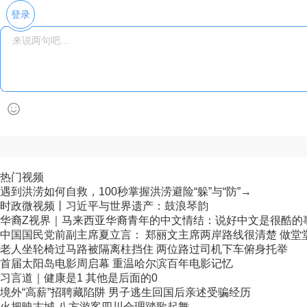
登录
热门视频
遇到洪涝如何自救，100秒掌握洪涝避险“躲”与“防”→
时政微视频丨习近平与世界遗产：鼓浪琴韵
华裔Z视界｜马来西亚华裔青年的中文情结：说好中文是很酷的
中国国民党前副主席夏立言： 郑丽文主席两岸路线很清楚 做堂堂正
老人坐轮椅过马路被隔离柱挡住 两位路过司机下车俯身托举
首届太阳岛电影周启幕 重温哈尔滨百年电影记忆
习言道｜健康是1 其他是后面的0
境外“高薪”招聘藏陷阱 男子逃生回国后亲述受骗经历
火把映古城 八方游客四川会理踏歌起舞