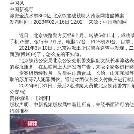
中国风
中国新视野
涉资金流水超360亿 北京铁警破获特大跨境网络赌博案
发布时间：2023年02月16日 12:02 来源：中国新闻网
近日，北京铁路警方历经9个月、转战6省11市，成功破
手机75部、银行卡191张、电脑17台、POS机20台。目
2021年3月10日，北京站派出所民警在巡查中发现，
面(赌博账户)了，怎么充的不知道。
北京铁路公安局北京公安处刑警支队副支队长李淳达表示
的客服服务，在互联网上大肆发布广告，来吸引赌客进行赌
专案组历经数月，先后在山西晋城、长治、山东聊城等地
取的苏某等7人犯罪团伙。通过对团伙各类支付账户进行梳理
2022年8月31日，最后2名涉案人员被北京铁路警方押解
公安局)
责任编辑：【刘湃】
版权声明：中新视频版权属中新社所有，未经书面许可的使
特别推荐