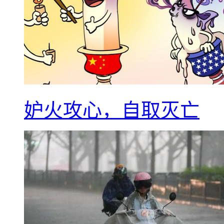
妒火攻心，自取灭亡