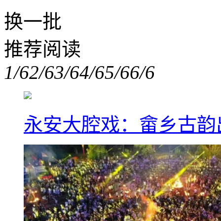
换一批
推荐阅读
1/6
2/6
3/6
4/6
5/6
6/6
永安大腔戏：畲乡古韵