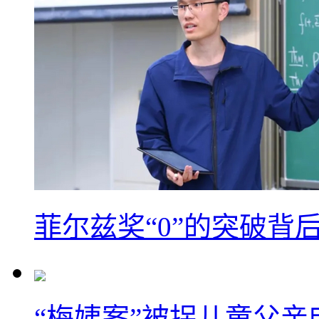
菲尔兹奖“0”的突破背
“梅姨案”被拐儿童父