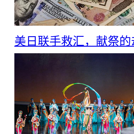
美日联手救汇，献祭的