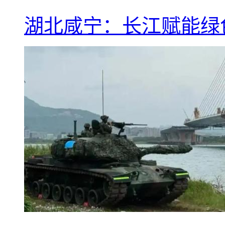
湖北咸宁：长江赋能绿