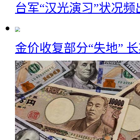
台军“汉光演习”状况频
金价收复部分“失地” 