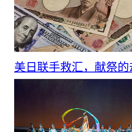
美日联手救汇，献祭的