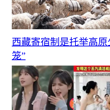
西藏寄宿制是托举高原
笼”