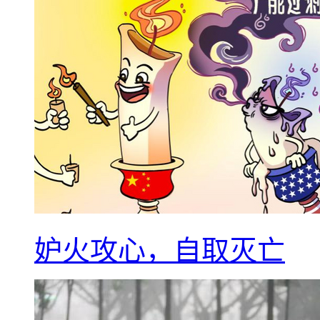
妒火攻心，自取灭亡