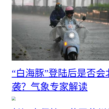
“白海豚”登陆后是否会
袭？气象专家解读