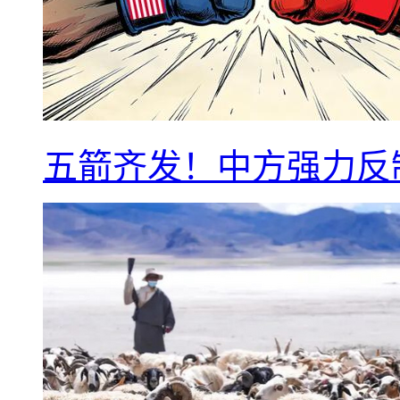
五箭齐发！中方强力反