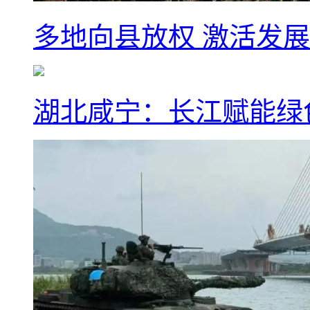
多地向县放权 激活发
湖北咸宁：长江赋能绿