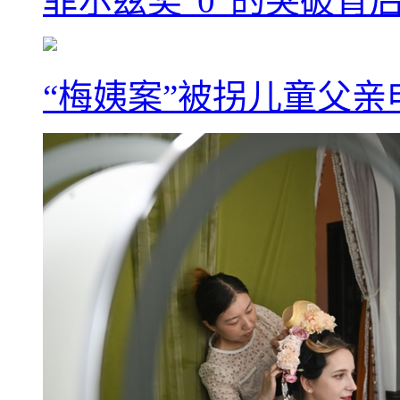
菲尔兹奖“0”的突破背
“梅姨案”被拐儿童父