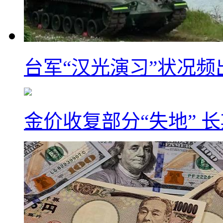
台军“汉光演习”状况频
金价收复部分“失地” 