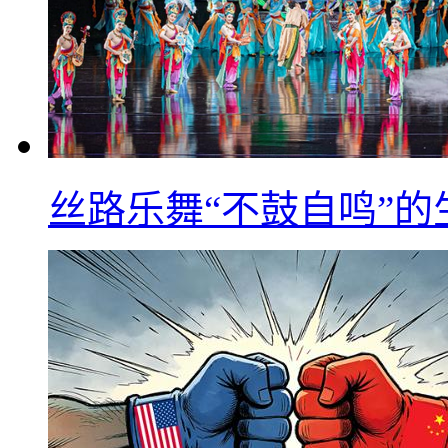
丝路乐舞“不鼓自鸣”