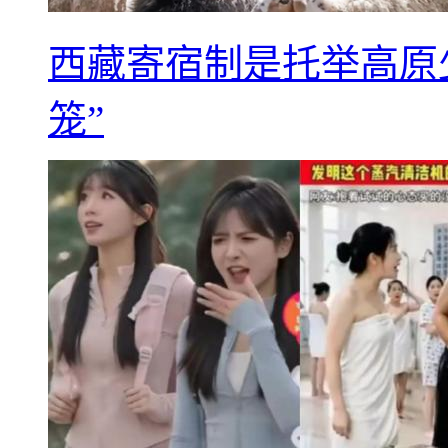
西藏寄宿制是托举高原
笼”