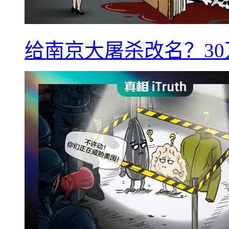
给南京大屠杀改名？3