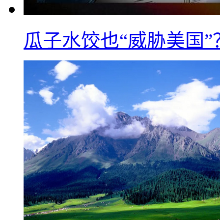
瓜子水饺也“威胁美国”