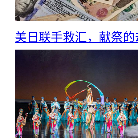
美日联手救汇，献祭的