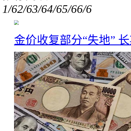
1/6
2/6
3/6
4/6
5/6
6/6
金价收复部分“失地” 