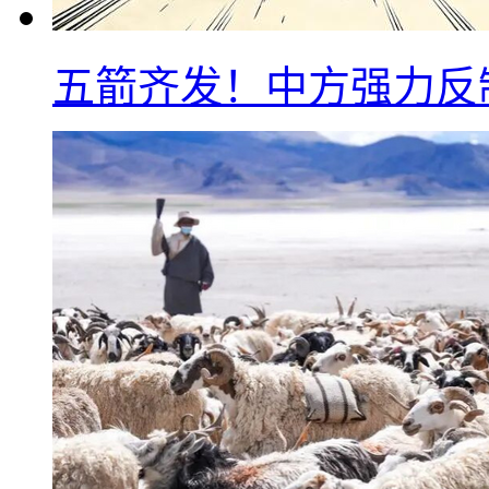
五箭齐发！中方强力反