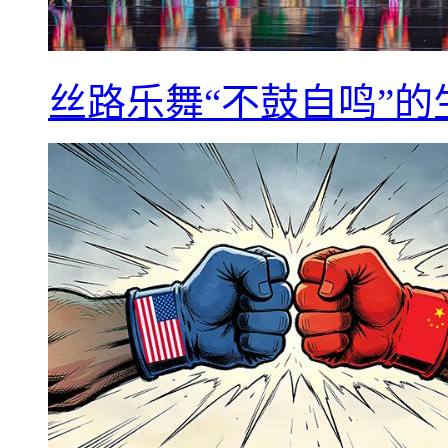
丝路乐舞“不鼓自鸣”