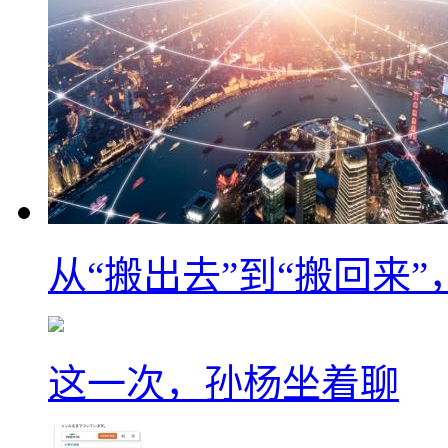
从“搬出去”到“搬回来
这一次，孙杨坐着聊