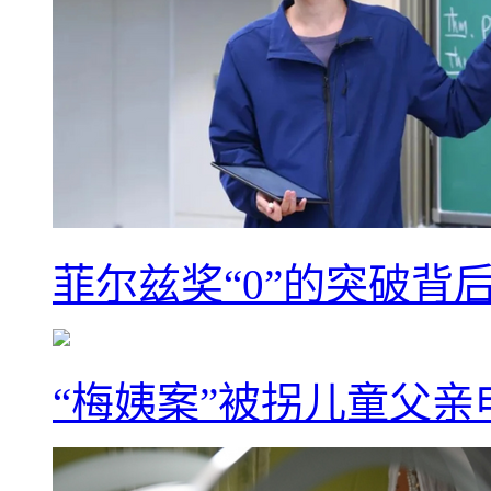
菲尔兹奖“0”的突破背
“梅姨案”被拐儿童父