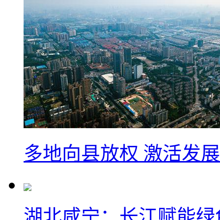
多地向县放权 激活发
湖北咸宁：长江赋能绿