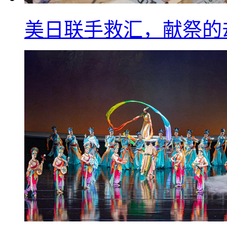
美日联手救汇，献祭的