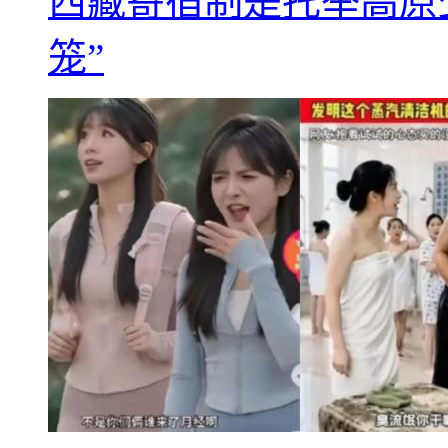
西藏寄宿制是托举高原
笼”