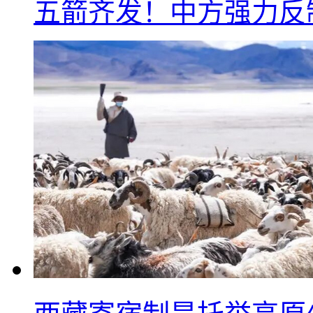
五箭齐发！中方强力反