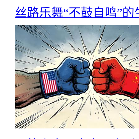
丝路乐舞“不鼓自鸣”