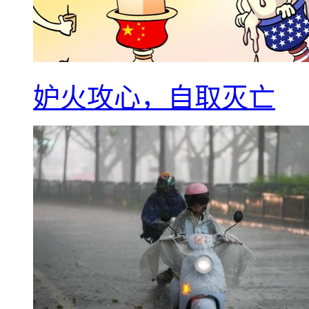
妒火攻心，自取灭亡