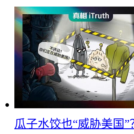
瓜子水饺也“威胁美国”