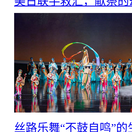
美日联手救汇，献祭的
丝路乐舞“不鼓自鸣”