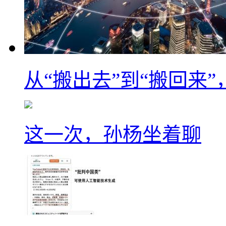
从“搬出去”到“搬回来
这一次，孙杨坐着聊