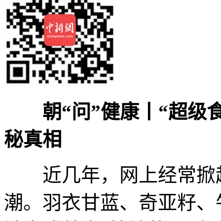
朝“问”健康丨“超级
秘真相
近几年，网上经常掀起
潮。羽衣甘蓝、奇亚籽、