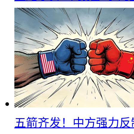
五箭齐发！中方强力反