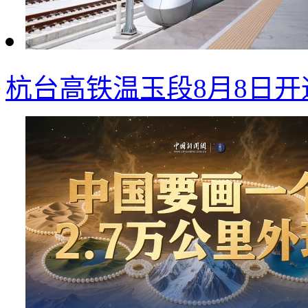
杭台高铁温玉段8月8日开