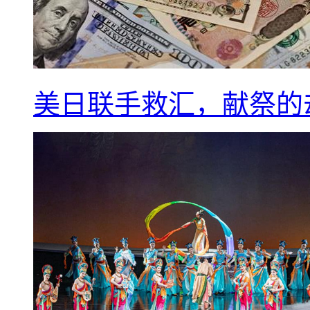
美日联手救汇，献祭的