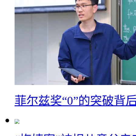
菲尔兹奖“0”的突破背