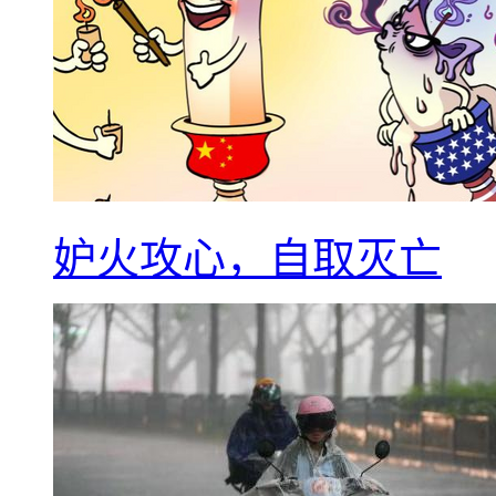
妒火攻心，自取灭亡