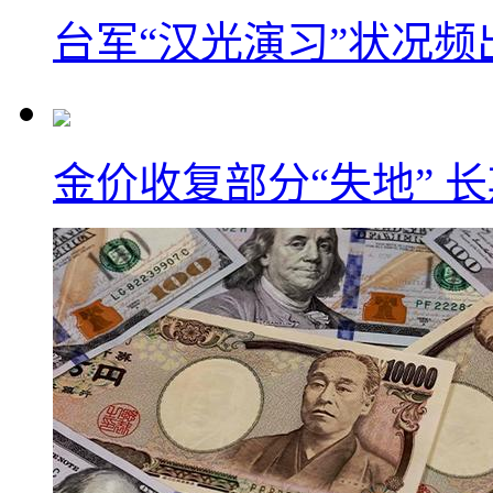
台军“汉光演习”状况频
金价收复部分“失地” 