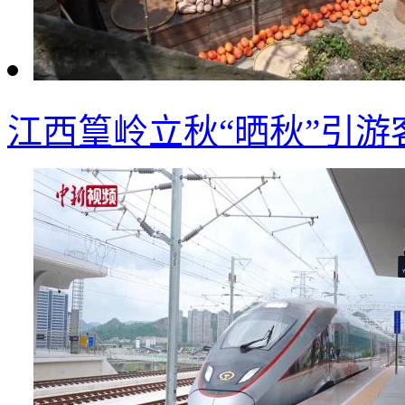
江西篁岭立秋“晒秋”引游