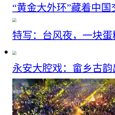
“黄金大外环”藏着中
特写：台风夜，一块蛋
永安大腔戏：畲乡古韵