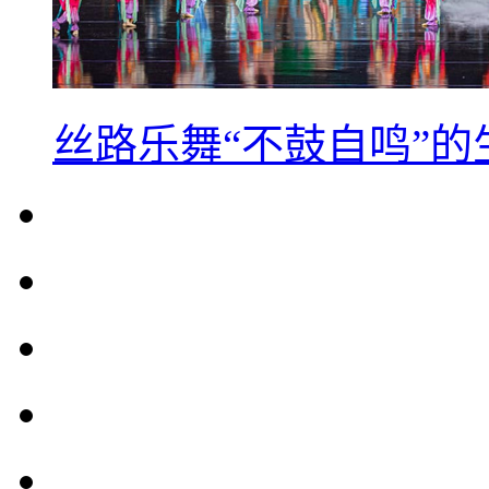
丝路乐舞“不鼓自鸣”