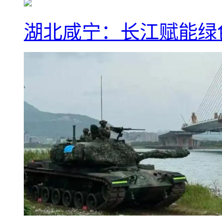
湖北咸宁：长江赋能绿