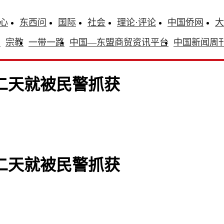
心
东西问
国际
社会
理论·评论
中国侨网
大
识
宗教
一带一路
中国—东盟商贸资讯平台
中国新闻周
二天就被民警抓获
二天就被民警抓获