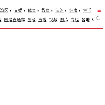
湾区
文娱
体育
教育
法治
健康
生活
刊
国是直通车
创意
直播
视频
图片
专栏
各地