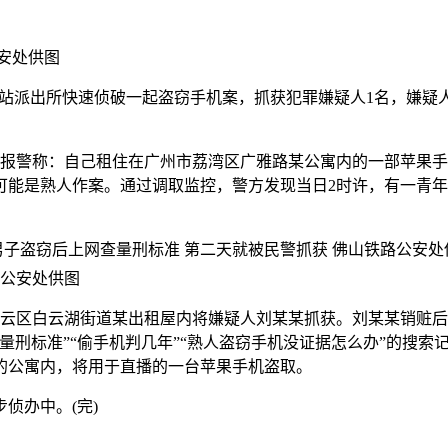
安处供图
，广州西站派出所快速侦破一起盗窃手机案，抓获犯罪嫌疑人1名，嫌
士报警称：自己租住在广州市荔湾区广雅路某公寓内的一部苹果
可能是熟人作案。通过调取监控，警方发现当日2时许，有一青
路公安处供图
云区白云湖街道某出租屋内将嫌疑人刘某某抓获。刘某某销赃后
刑标准”“偷手机判几年”“熟人盗窃手机没证据怎么办”的搜索
作的公寓内，将用于直播的一台苹果手机盗取。
侦办中。(完)