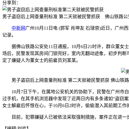
分享到：
男子盗窃后上网查量刑标准 第二天就被民警抓获 佛山铁路公
中新网
广州10月11日电 (郭军 肖坤友 石琭崇)近日
记录。
据佛山铁路公安处11日通报，10月6日21时许，群众董女
场后，民警发现其房间门锁完好，室内无翻动迹象，初步判断
定了嫌疑人为董女士的前雇员刘某某。
男子盗窃后上网查量刑标准 第二天就被民警抓获 佛山铁
10月7日下午，在属地公安机关的协助下，民警在广州市白
过手机，在其手机浏览器中发现了近两日内有多条诸如“盗窃案量
女士解雇后怀恨在心，于10月6日2时许，偷偷潜入其前期工
目前，犯罪嫌疑人已被依法采取强制措施，案件正在进一步
【编辑:刘欢】