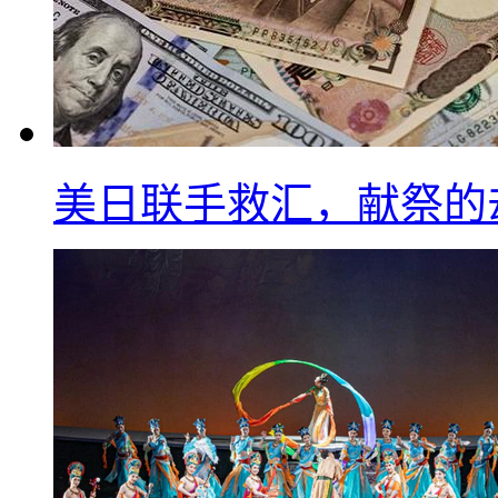
美日联手救汇，献祭的