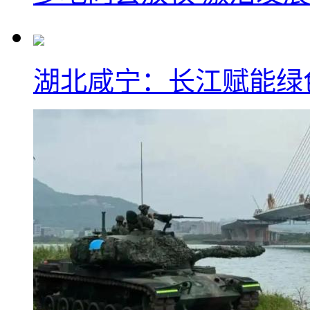
湖北咸宁：长江赋能绿