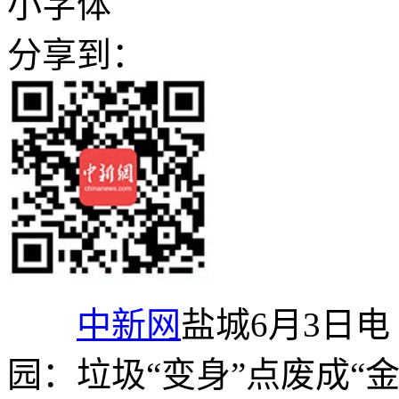
小字体
分享到：
中新网
盐城6月3日
园：垃圾“变身”点废成“金