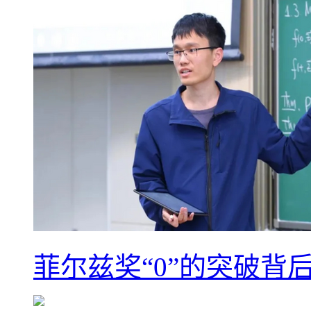
菲尔兹奖“0”的突破背