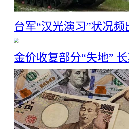
台军“汉光演习”状况频
金价收复部分“失地” 