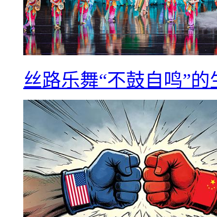
丝路乐舞“不鼓自鸣”