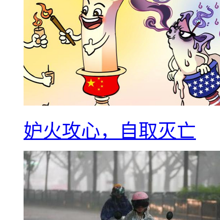
妒火攻心，自取灭亡