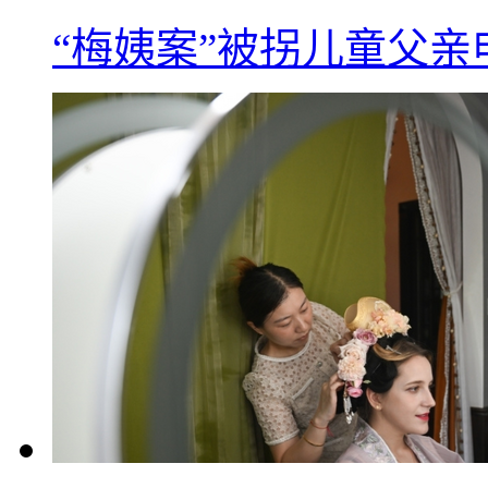
“梅姨案”被拐儿童父