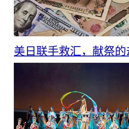
美日联手救汇，献祭的