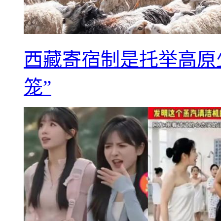
西藏寄宿制是托举高原
笼”