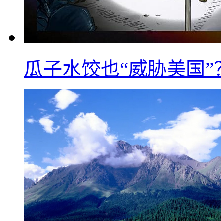
瓜子水饺也“威胁美国”