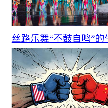
丝路乐舞“不鼓自鸣”