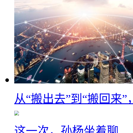
从“搬出去”到“搬回来
这一次，孙杨坐着聊