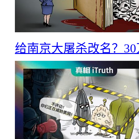
给南京大屠杀改名？3