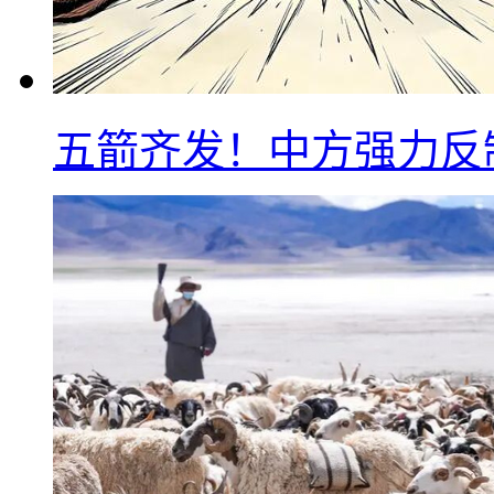
五箭齐发！中方强力反