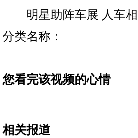
明星助阵车展 人车相
上海：开设男生班应对“阴盛阳衰”
分类名称：
拆迁队用高音喇叭日夜"轰炸"
您看完该视频的心情
中国就“毒驾入刑”作进一步调研
百度回应搜索“失灵”
相关报道