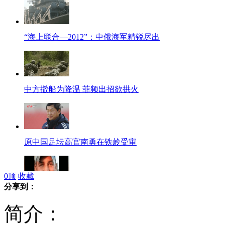
“海上联合—2012”：中俄海军精锐尽出
中方撤船为降温 菲频出招欲拱火
原中国足坛高官南勇在铁岭受审
0
顶
收藏
分享到：
美国：男子铁轨上小便被电死
简介：