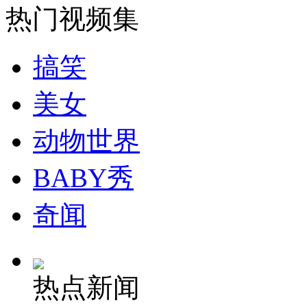
热门视频集
安徽一实载49人客车翻车
搞笑
美女
走！跟着总书记去植树
动物世界
消防员救轻生者
花炮节热闹非凡
减压"枕头大战"
BABY秀
奇闻
纽约上演“枕头大战”
热点新闻
司机酒驾遇交警 急速倒车逃窜