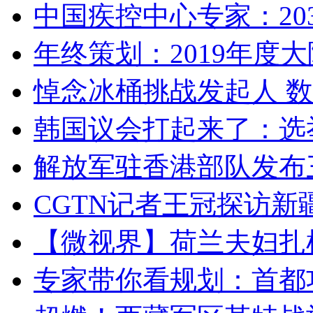
中国疾控中心专家：203
年终策划：2019年度大陆
悼念冰桶挑战发起人 数百
韩国议会打起来了：选举
解放军驻香港部队发布三
CGTN记者王冠探访新疆
【微视界】荷兰夫妇扎根青
专家带你看规划：首都功