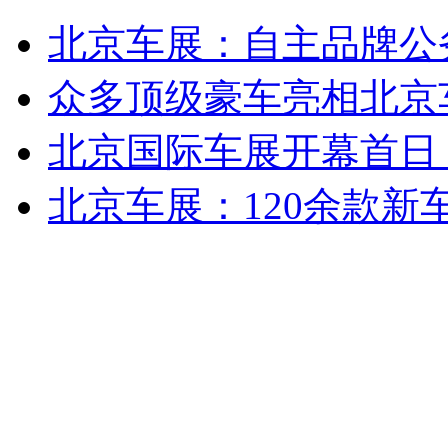
俄总统梅德韦杰夫发表“告别演说”
北京车展：自主品牌公
山西运城恶犬咬伤多人 警民合力深夜将其击毙
众多顶级豪车亮相北京车
北京国际车展开幕首日
女孩北京地铁殴打老人 痛下狠手拳打脚踢
北京车展：120余款新
无痛分娩是否安全 医生回应
外交部：反对强权政治霸凌主义
外交部：有关国家言论片面不公正