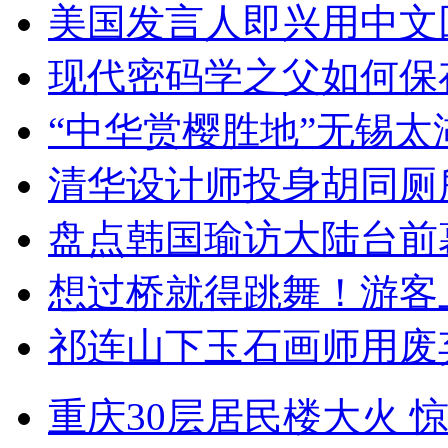
美国发言人即兴用中文
现代密码学之父如何保
“中华赏樱胜地”无锡
清华设计师投身胡同厕
盘点韩国瑜访大陆台前
想过桥就得跳舞！游客
祁连山下玉石画师用废
重庆30层居民楼大火