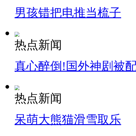
男孩错把电推当梳子
热点新闻
真心醉倒!国外神剧被
热点新闻
呆萌大熊猫滑雪取乐