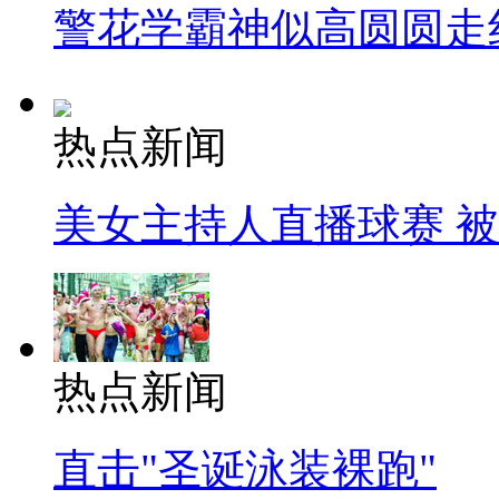
警花学霸神似高圆圆走
热点新闻
美女主持人直播球赛 
热点新闻
直击"圣诞泳装裸跑"