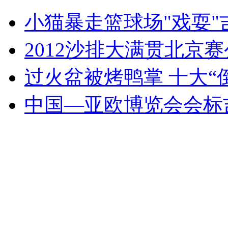
美国：男子铁轨上小便被电死
小猫暴走篮球场"戏耍"
山西运城恶犬咬伤多人 警民合力深夜将其击毙
2012沙排大满贯北京
过火盆被烤鸭掌 十大“
女孩北京地铁殴打老人 痛下狠手拳打脚踢
中国—亚欧博览会会标
无痛分娩是否安全 医生回应
外交部：反对强权政治霸凌主义
外交部：有关国家言论片面不公正