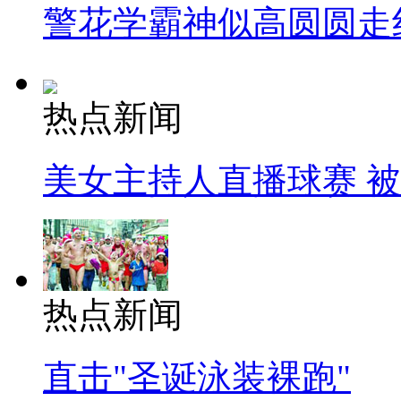
警花学霸神似高圆圆走
热点新闻
美女主持人直播球赛 
热点新闻
直击"圣诞泳装裸跑"