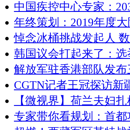
中国疾控中心专家：203
年终策划：2019年度大陆
悼念冰桶挑战发起人 数百
韩国议会打起来了：选举
解放军驻香港部队发布三
CGTN记者王冠探访新疆
【微视界】荷兰夫妇扎根青
专家带你看规划：首都功