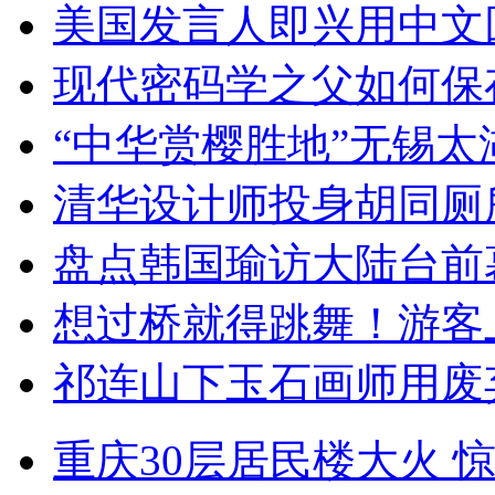
美国发言人即兴用中文
现代密码学之父如何保
“中华赏樱胜地”无锡
清华设计师投身胡同厕
盘点韩国瑜访大陆台前
想过桥就得跳舞！游客
祁连山下玉石画师用废
重庆30层居民楼大火