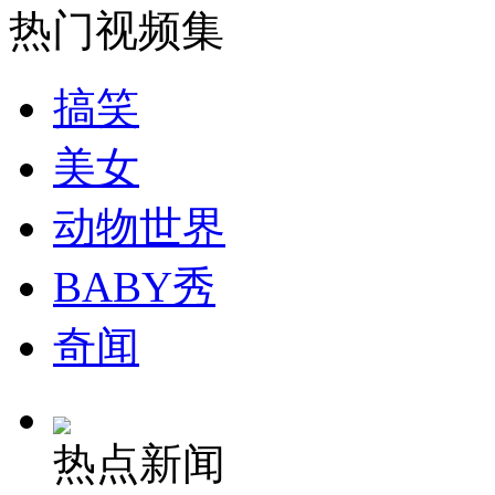
热门视频集
安徽一实载49人客车翻车
搞笑
美女
走！跟着总书记去植树
动物世界
消防员救轻生者
花炮节热闹非凡
减压"枕头大战"
BABY秀
奇闻
纽约上演“枕头大战”
热点新闻
司机酒驾遇交警 急速倒车逃窜