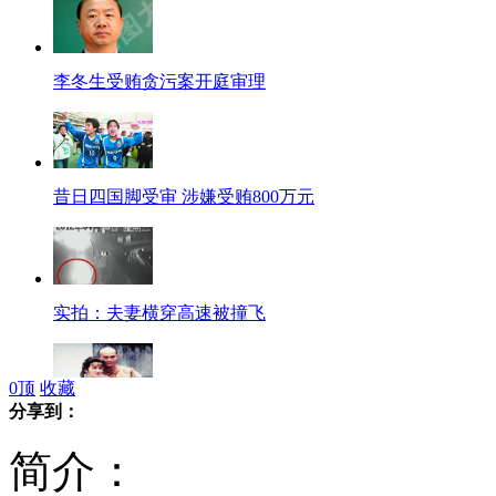
李冬生受贿贪污案开庭审理
昔日四国脚受审 涉嫌受贿800万元
实拍：夫妻横穿高速被撞飞
0
顶
收藏
分享到：
赵雅芝郑少秋昔日亲密照曝光
简介：