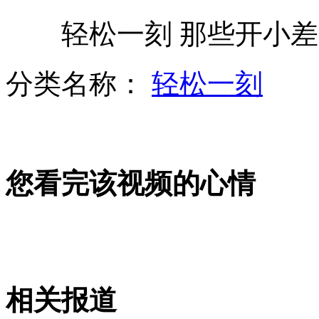
轻松一刻 那些开小差
崔永元打假 "央视小崔"不是我
分类名称：
轻松一刻
中俄海军精锐尽出进行实兵演练
您看完该视频的心情
中方撤船为降温 菲频出招欲拱火
原中国足坛高官南勇在铁岭受审
相关报道