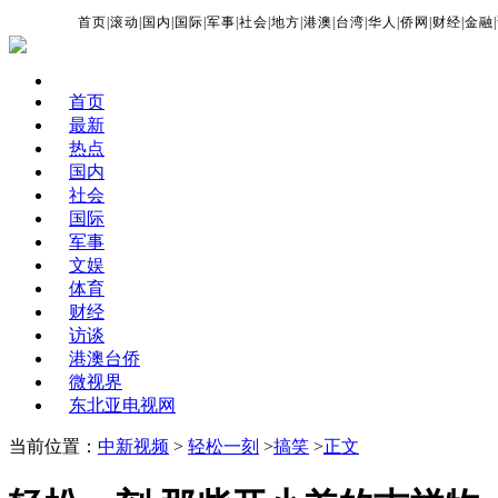
首页
|
滚动
|
国内
|
国际
|
军事
|
社会
|
地方
|
港澳
|
台湾
|
华人
|
侨网
|
财经
|
金融
|
首页
最新
热点
国内
社会
国际
军事
文娱
体育
财经
访谈
港澳台侨
微视界
东北亚电视网
当前位置：
中新视频
>
轻松一刻
>
搞笑
>
正文