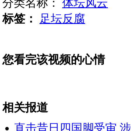
分类名称：
体坛风云
中俄海上联合军演 海空实兵对抗
标签：
足坛反腐
山西运城恶犬咬伤多人 警民合力深夜将其击毙
女孩北京地铁殴打老人 痛下狠手拳打脚踢
您看完该视频的心情
无痛分娩是否安全 医生回应
外交部：反对强权政治霸凌主义
相关报道
外交部：有关国家言论片面不公正
直击昔日四国脚受审 涉