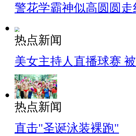
警花学霸神似高圆圆走
热点新闻
美女主持人直播球赛 
热点新闻
直击"圣诞泳装裸跑"