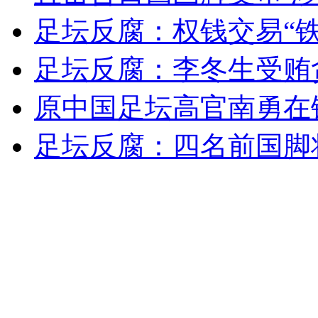
足坛反腐：权钱交易“
安徽一实载49人客车翻车
足坛反腐：李冬生受贿
原中国足坛高官南勇在
走！跟着总书记去植树
足坛反腐：四名前国脚
消防员救轻生者
花炮节热闹非凡
减压"枕头大战"
纽约上演“枕头大战”
司机酒驾遇交警 急速倒车逃窜