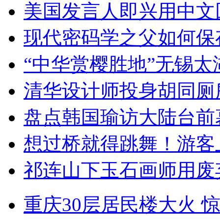
美国发言人即兴用中文
现代密码学之父如何保
“中华赏樱胜地”无锡
清华设计师投身胡同厕
盘点韩国瑜访大陆台前
想过桥就得跳舞！游客
祁连山下玉石画师用废
重庆30层居民楼大火