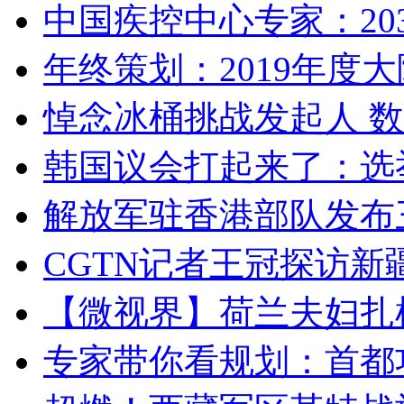
中国疾控中心专家：203
年终策划：2019年度大陆
悼念冰桶挑战发起人 数百
韩国议会打起来了：选举
解放军驻香港部队发布三
CGTN记者王冠探访新疆
【微视界】荷兰夫妇扎根青
专家带你看规划：首都功