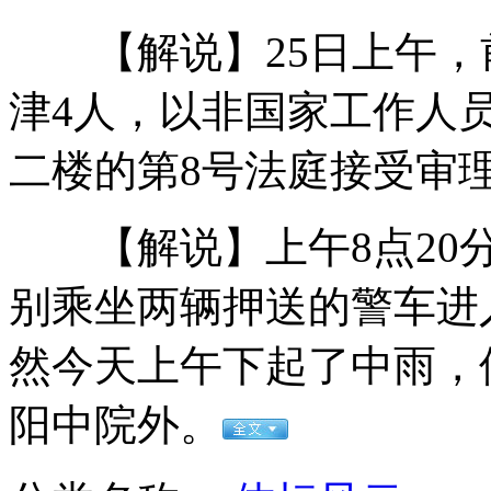
【解说】25日上午，
巴基斯坦成功试射一枚弹道导弹
津4人，以非国家工作人
二楼的第8号法庭接受审
数百学生停课冒雨祭典比干引争议
【解说】上午8点20分
中俄舰艇进行联合反潜演练
别乘坐两辆押送的警车进
然今天上午下起了中雨，
女童被撞身亡案 司机逃逸因家贫
阳中院外。