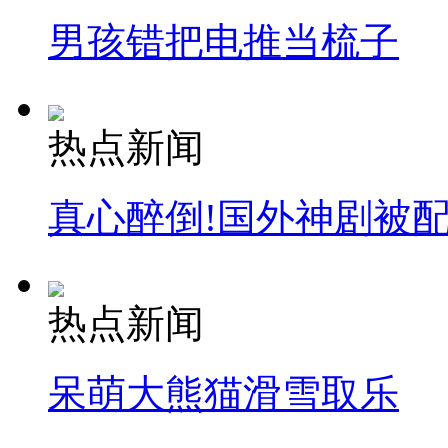
男孩错把电推当梳子
热点新闻
真心醉倒!国外神剧被
热点新闻
呆萌大熊猫滑雪取乐