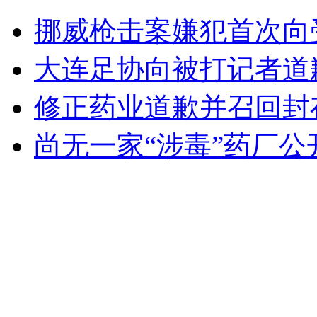
刘亦菲现身北京车展 直奔法拉利
挪威枪击案嫌犯首次向
山西运城恶犬咬伤多人 警民合力深夜将其击毙
大连足协向被打记者道
修正药业道歉并召回封
女孩北京地铁殴打老人 痛下狠手拳打脚踢
尚无一家“涉毒”药厂公
无痛分娩是否安全 医生回应
外交部：反对强权政治霸凌主义
外交部：有关国家言论片面不公正