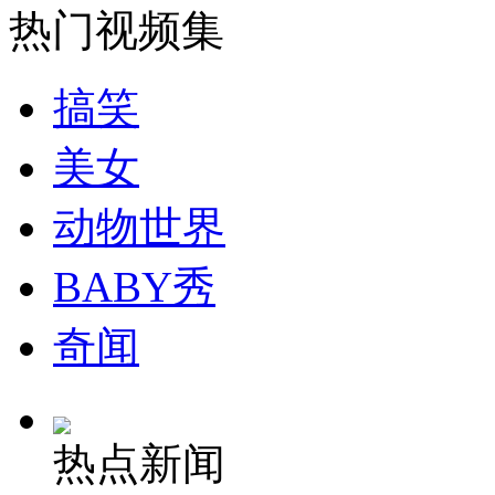
热门视频集
安徽一实载49人客车翻车
搞笑
美女
走！跟着总书记去植树
动物世界
消防员救轻生者
花炮节热闹非凡
减压"枕头大战"
BABY秀
奇闻
纽约上演“枕头大战”
热点新闻
司机酒驾遇交警 急速倒车逃窜