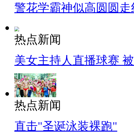
警花学霸神似高圆圆走
热点新闻
美女主持人直播球赛 
热点新闻
直击"圣诞泳装裸跑"