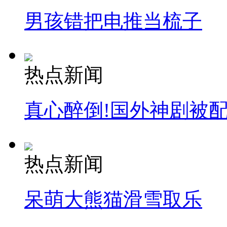
男孩错把电推当梳子
热点新闻
真心醉倒!国外神剧被
热点新闻
呆萌大熊猫滑雪取乐