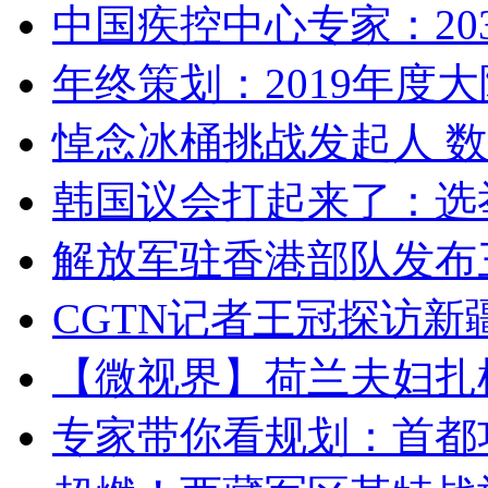
中国疾控中心专家：203
年终策划：2019年度大陆
悼念冰桶挑战发起人 数百
韩国议会打起来了：选举
解放军驻香港部队发布三
CGTN记者王冠探访新疆
【微视界】荷兰夫妇扎根青
专家带你看规划：首都功