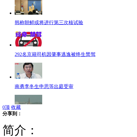
韩称朝鲜或将进行第三次核试验
292名京籍司机因肇事逃逸被终生禁驾
南勇李冬生申思等出庭受审
0
顶
收藏
分享到：
巴基斯坦成功试射一枚弹道导弹
简介：