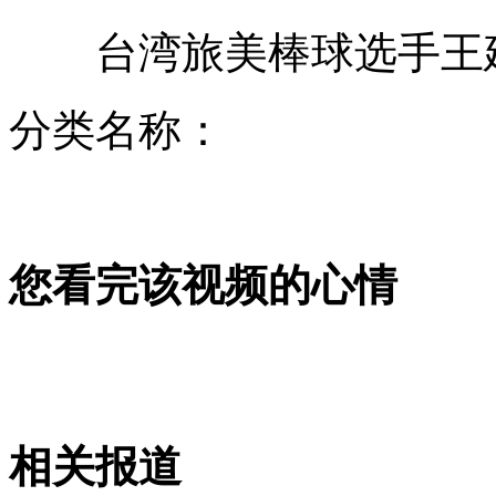
台湾旅美棒球选手王建
数百学生停课冒雨祭典比干引争议
分类名称：
中俄舰艇进行联合反潜演练
您看完该视频的心情
女童被撞身亡案 司机逃逸因家贫
中俄海上联合军演 海空实兵对抗
相关报道