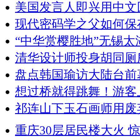
美国发言人即兴用中文
现代密码学之父如何保
“中华赏樱胜地”无锡
清华设计师投身胡同厕
盘点韩国瑜访大陆台前
想过桥就得跳舞！游客
祁连山下玉石画师用废
重庆30层居民楼大火