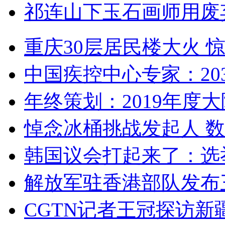
祁连山下玉石画师用废
重庆30层居民楼大火
中国疾控中心专家：203
年终策划：2019年度大陆
悼念冰桶挑战发起人 数百
韩国议会打起来了：选举
解放军驻香港部队发布三
CGTN记者王冠探访新疆