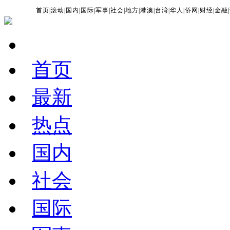
首页
|
滚动
|
国内
|
国际
|
军事
|
社会
|
地方
|
港澳
|
台湾
|
华人
|
侨网
|
财经
|
金融
|
首页
最新
热点
国内
社会
国际