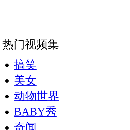
走！跟着总书记去植树
消防员救轻生者
花炮节热闹非凡
减压"枕头大战"
热门视频集
纽约上演“枕头大战”
搞笑
司机酒驾遇交警 急速倒车逃窜
美女
动物世界
BABY秀
奇闻