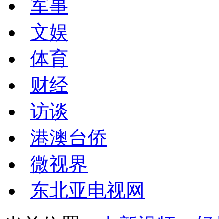
军事
文娱
体育
财经
访谈
港澳台侨
微视界
东北亚电视网