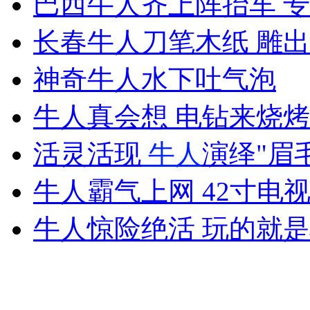
巴西牛人齐上阵抬车 
女孩北京地铁殴打老人 痛下狠手拳打脚踢
长春牛人刀笔木纸 雕出
无痛分娩是否安全 医生回应
神奇牛人水下吐气泡
牛人真会想 电钻来烧烤
外交部：反对强权政治霸凌主义
活灵活现
牛人
演绎"眉
外交部：有关国家言论片面不公正
牛人霸气上网 42寸电
牛人惊险绝活 玩的就
安徽一实载49人客车翻车