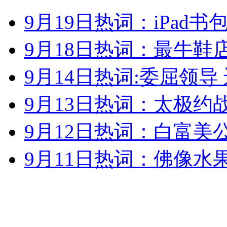
湄公河案一审开庭 现场戒备森严
9月19日热词：iPad书
山西运城恶犬咬伤多人 警民合力深夜将其击毙
9月18日热词：最牛鞋店
9月14日热词:委屈领导
女孩北京地铁殴打老人 痛下狠手拳打脚踢
9月13日热词：太极约
9月12日热词：白富美
无痛分娩是否安全 医生回应
9月11日热词：佛像水
外交部：反对强权政治霸凌主义
外交部：有关国家言论片面不公正