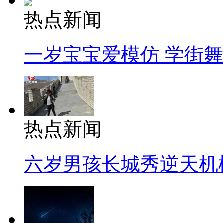
热点新闻
一岁宝宝爱模仿 学街
热点新闻
六岁男孩长城秀逆天机