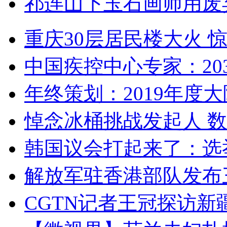
祁连山下玉石画师用废
重庆30层居民楼大火
中国疾控中心专家：203
年终策划：2019年度大陆
悼念冰桶挑战发起人 数百
韩国议会打起来了：选举
解放军驻香港部队发布三
CGTN记者王冠探访新疆