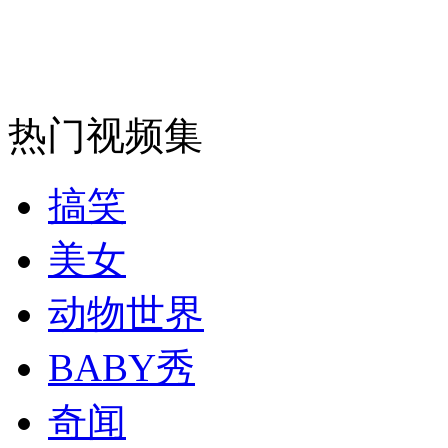
安徽一实载49人客车翻车
热门视频集
走！跟着总书记去植树
搞笑
消防员救轻生者
花炮节热闹非凡
减压"枕头大战"
美女
动物世界
纽约上演“枕头大战”
BABY秀
奇闻
司机酒驾遇交警 急速倒车逃窜