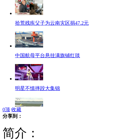
拾荒残疾父子为云南灾区捐47.2元
中国航母平台悬挂满旗铺红毯
明星不慎摔跤大集锦
0
顶
收藏
分享到：
日本“购岛”闹剧影响本国航空业
简介：