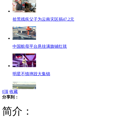
拾荒残疾父子为云南灾区捐47.2元
中国航母平台悬挂满旗铺红毯
明星不慎摔跤大集锦
0
顶
收藏
分享到：
日本“购岛”闹剧影响本国航空业
简介：