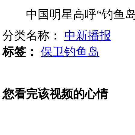
中国明星高呼“钓鱼岛
菲新地图两周内"出炉" 初稿包含黄岩岛
分类名称：
中新播报
广州军区跨昼夜演练提升实战能力
标签：
保卫钓鱼岛
河南镇政府三千万建办公楼
您看完该视频的心情
公交司机拒载拾荒老人 被停岗教育