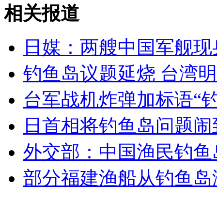
湄公河案一审开庭 现场戒备森严
相关报道
山西运城恶犬咬伤多人 警民合力深夜将其击毙
日媒：两艘中国军舰现
钓鱼岛议题延烧 台湾
女孩北京地铁殴打老人 痛下狠手拳打脚踢
台军战机炸弹加标语“
日首相将钓鱼岛问题闹
无痛分娩是否安全 医生回应
外交部：中国渔民钓鱼
外交部：反对强权政治霸凌主义
部分福建渔船从钓鱼岛
外交部：有关国家言论片面不公正