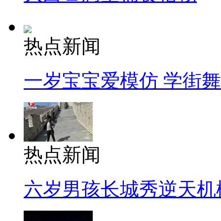
热点新闻
一岁宝宝爱模仿 学街
热点新闻
六岁男孩长城秀逆天机