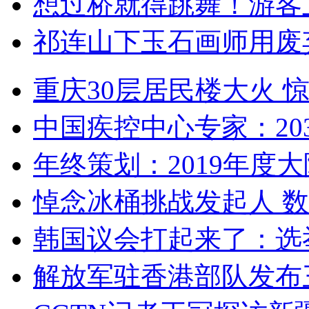
想过桥就得跳舞！游客
祁连山下玉石画师用废
重庆30层居民楼大火
中国疾控中心专家：203
年终策划：2019年度大陆
悼念冰桶挑战发起人 数百
韩国议会打起来了：选举
解放军驻香港部队发布三