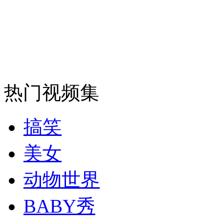
安徽一实载49人客车翻车
走！跟着总书记去植树
热门视频集
消防员救轻生者
花炮节热闹非凡
减压"枕头大战"
搞笑
美女
纽约上演“枕头大战”
动物世界
BABY秀
司机酒驾遇交警 急速倒车逃窜