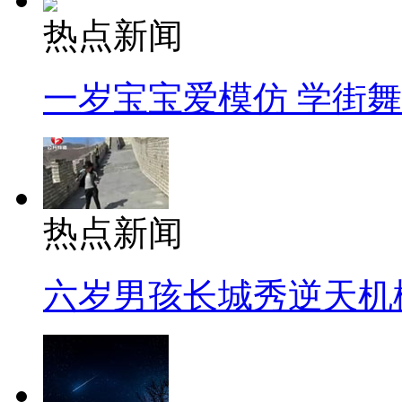
热点新闻
一岁宝宝爱模仿 学街
热点新闻
六岁男孩长城秀逆天机