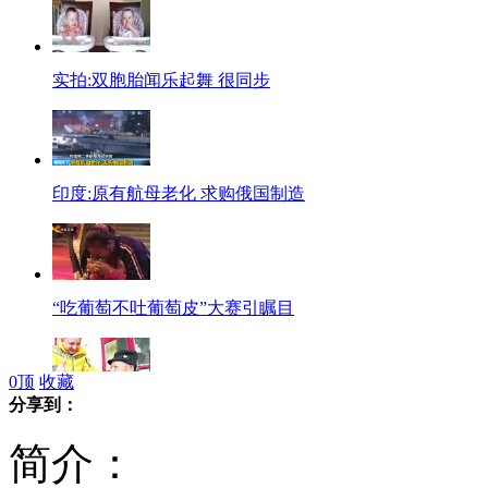
实拍:双胞胎闻乐起舞 很同步
印度:原有航母老化 求购俄国制造
“吃葡萄不吐葡萄皮”大赛引瞩目
0
顶
收藏
分享到：
百岁老人许生日愿望:再谈场恋爱
简介：