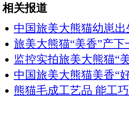
章子怡推荐张柏芝演"危险关系"
相关报道
山西运城恶犬咬伤多人 警民合力深夜将其击毙
中国旅美大熊猫幼崽出
旅美大熊猫“美香”产下
女孩北京地铁殴打老人 痛下狠手拳打脚踢
监控实拍旅美大熊猫“
中国旅美大熊猫美香“
无痛分娩是否安全 医生回应
熊猫毛成工艺品 能工
外交部：反对强权政治霸凌主义
外交部：有关国家言论片面不公正