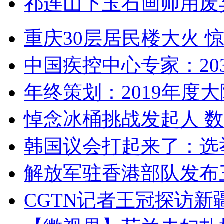
祁连山下玉石画师用废
重庆30层居民楼大火
中国疾控中心专家：203
年终策划：2019年度大陆
悼念冰桶挑战发起人 数百
韩国议会打起来了：选举
解放军驻香港部队发布三
CGTN记者王冠探访新疆