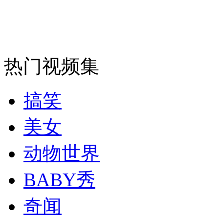
安徽一实载49人客车翻车
热门视频集
走！跟着总书记去植树
搞笑
消防员救轻生者
花炮节热闹非凡
减压"枕头大战"
美女
动物世界
纽约上演“枕头大战”
BABY秀
奇闻
司机酒驾遇交警 急速倒车逃窜