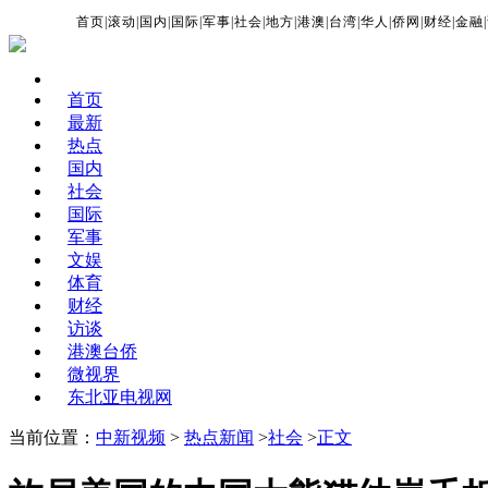
首页
|
滚动
|
国内
|
国际
|
军事
|
社会
|
地方
|
港澳
|
台湾
|
华人
|
侨网
|
财经
|
金融
|
首页
最新
热点
国内
社会
国际
军事
文娱
体育
财经
访谈
港澳台侨
微视界
东北亚电视网
当前位置：
中新视频
>
热点新闻
>
社会
>
正文