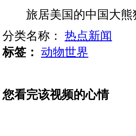
旅居美国的中国大熊
西安举牌哥受网友称赞
分类名称：
热点新闻
俄日将举行联合防海盗演习
标签：
动物世界
我国三维雷电探测网覆盖钓鱼岛
您看完该视频的心情
日本右翼势力叫嚣"自卫队常驻钓鱼岛"