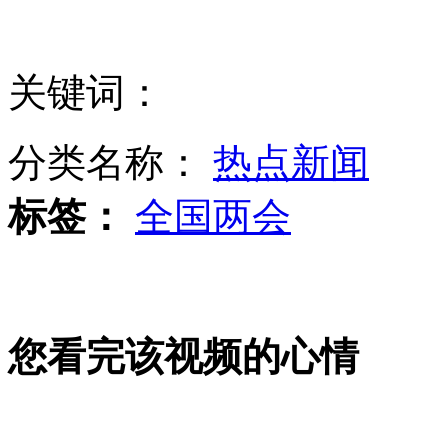
男子驾考作弊 窃听器过小被卡耳朵
关键词：
查韦斯国葬仪式在加拉加斯举行
分类名称：
热点新闻
标签：
全国两会
安倍批评前任警戒手段缺乏力度
您看完该视频的心情
实拍：多国海军海上实兵演练