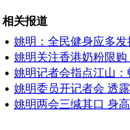
中超开赛 国安恒大迎主场大捷
相关报道
山西运城恶犬咬伤多人 警民合力深夜将其击毙
姚明：全民健身应多发
姚明关注香港奶粉限购
女孩北京地铁殴打老人 痛下狠手拳打脚踢
姚明记者会指点江山：畅
无痛分娩是否安全 医生回应
姚明委员开记者会 透
外交部：反对强权政治霸凌主义
姚明两会三缄其口 身
外交部：有关国家言论片面不公正