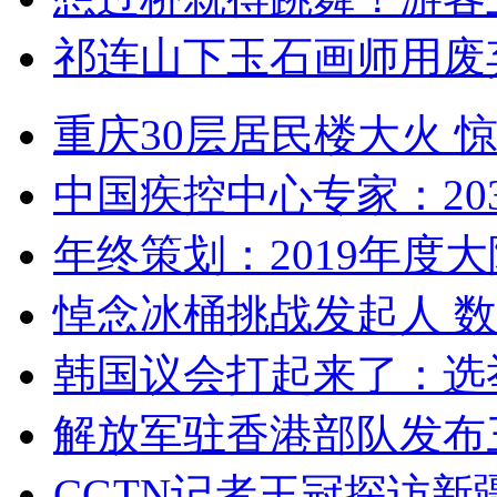
祁连山下玉石画师用废
重庆30层居民楼大火
中国疾控中心专家：203
年终策划：2019年度大陆
悼念冰桶挑战发起人 数百
韩国议会打起来了：选举
解放军驻香港部队发布三
CGTN记者王冠探访新疆