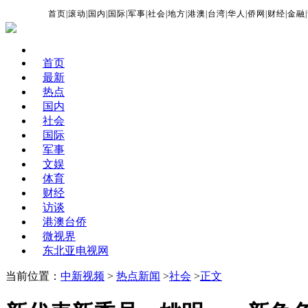
首页
|
滚动
|
国内
|
国际
|
军事
|
社会
|
地方
|
港澳
|
台湾
|
华人
|
侨网
|
财经
|
金融
|
首页
最新
热点
国内
社会
国际
军事
文娱
体育
财经
访谈
港澳台侨
微视界
东北亚电视网
当前位置：
中新视频
>
热点新闻
>
社会
>
正文