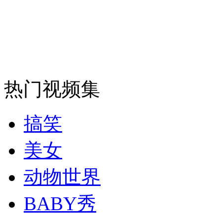
安徽一实载49人客车翻车
走！跟着总书记去植树
热门视频集
消防员救轻生者
花炮节热闹非凡
减压"枕头大战"
搞笑
美女
纽约上演“枕头大战”
动物世界
BABY秀
司机酒驾遇交警 急速倒车逃窜