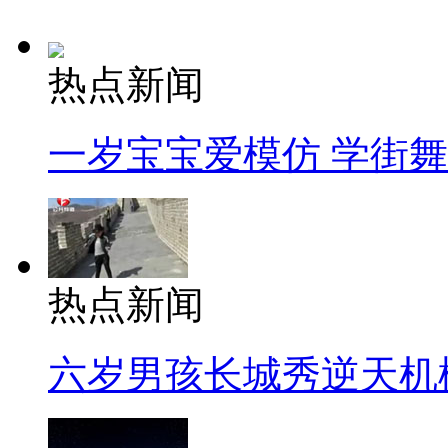
热点新闻
一岁宝宝爱模仿 学街
热点新闻
六岁男孩长城秀逆天机