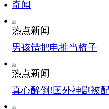
奇闻
热点新闻
男孩错把电推当梳子
热点新闻
真心醉倒!国外神剧被