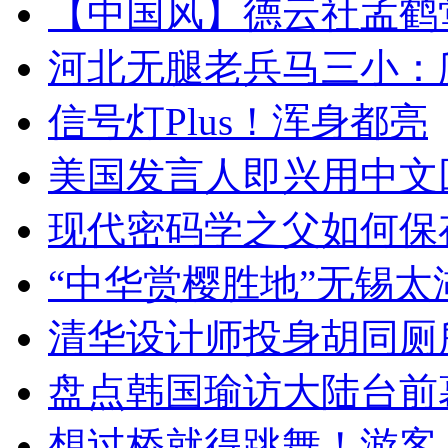
【中国风】德云社孟鹤
河北无腿老兵马三小：爬
信号灯Plus！浑身都亮
美国发言人即兴用中文
现代密码学之父如何保
“中华赏樱胜地”无锡
清华设计师投身胡同厕
盘点韩国瑜访大陆台前
想过桥就得跳舞！游客