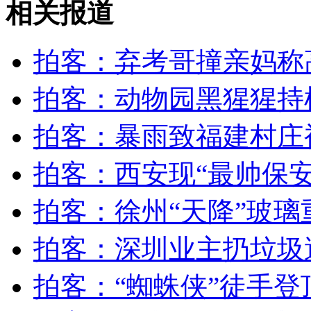
相关报道
山西运城恶犬咬伤多人 警民合力深夜将其击毙
拍客：弃考哥撞亲妈称
拍客：动物园黑猩猩持
女孩北京地铁殴打老人 痛下狠手拳打脚踢
拍客：暴雨致福建村庄被
无痛分娩是否安全 医生回应
拍客：西安现“最帅保安
外交部：反对强权政治霸凌主义
拍客：徐州“天降”玻璃
拍客：深圳业主扔垃圾
外交部：有关国家言论片面不公正
拍客：“蜘蛛侠”徒手