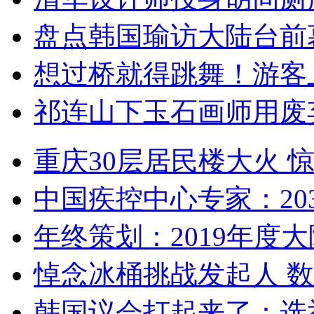
盘点韩国瑜访大陆台前
想过桥就得跳舞！游客
祁连山下玉石画师用废
重庆30层居民楼大火
中国疾控中心专家：203
年终策划：2019年度大陆
悼念冰桶挑战发起人 数百
韩国议会打起来了：选举