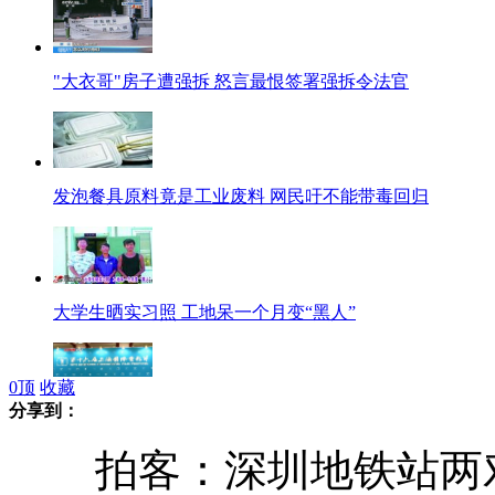
"大衣哥"房子遭强拆 怒言最恨签署强拆令法官
发泡餐具原料竟是工业废料 网民吁不能带毒回归
大学生晒实习照 工地呆一个月变“黑人”
0
顶
收藏
分享到：
汤姆霍伯任第16届上海国际电影节主席
拍客：深圳地铁站两对