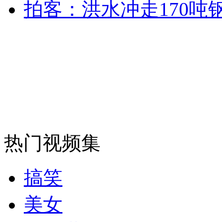
拍客：洪水冲走170吨
安徽一实载49人客车翻车
走！跟着总书记去植树
消防员救轻生者
花炮节热闹非凡
减压"枕头大战"
热门视频集
纽约上演“枕头大战”
搞笑
司机酒驾遇交警 急速倒车逃窜
美女