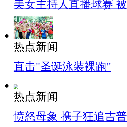
美女主持人直播球赛 
热点新闻
直击"圣诞泳装裸跑"
热点新闻
愤怒母象 携子狂追吉