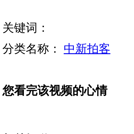
白领日均玩手机时间排行 北京6.72小时居首
关键词：
乌鲁木齐天然气气源紧张 司机苦等数小时加气
分类名称：
中新拍客
调查称母女年龄相差25岁最和谐
您看完该视频的心情
弃考哥撞亲妈称高考没用毕业只赚两三千
中国驻美大使——中方对钓鱼岛主权不容置疑