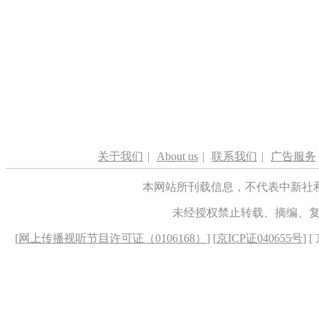
关于我们
|
About us
|
联系我们
|
广告服务
本网站所刊载信息，不代表中新社
未经授权禁止转载、摘编、
[
网上传播视听节目许可证（0106168）
] [
京ICP证040655号
] 