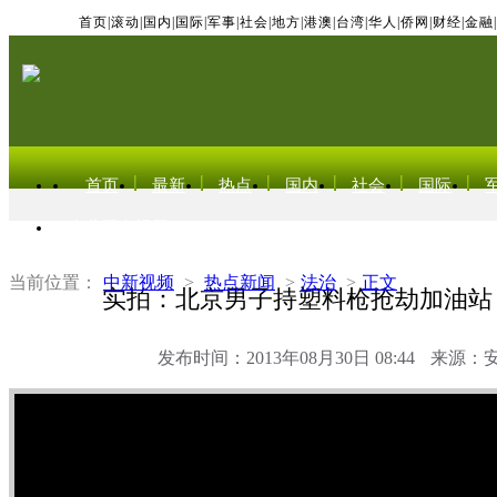
首页
|
滚动
|
国内
|
国际
|
军事
|
社会
|
地方
|
港澳
|
台湾
|
华人
|
侨网
|
财经
|
金融
|
首页
最新
热点
国内
社会
国际
东北亚电视网
当前位置：
中新视频
>
热点新闻
>
法治
>
正文
实拍：北京男子持塑料枪抢劫加油站
发布时间：2013年08月30日 08:44
来源：