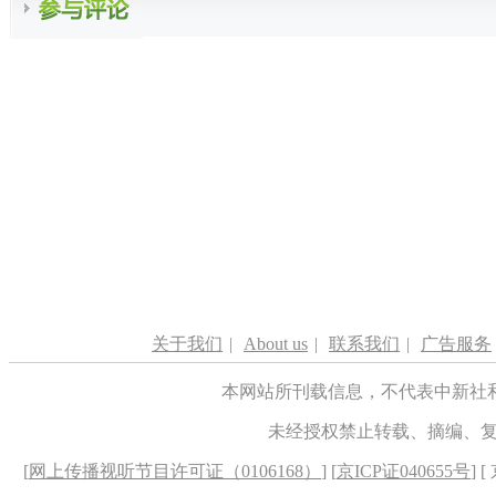
关于我们
|
About us
|
联系我们
|
广告服务
本网站所刊载信息，不代表中新社
未经授权禁止转载、摘编、
[
网上传播视听节目许可证（0106168）
] [
京ICP证040655号
] 