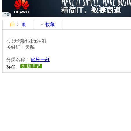
顶
收藏
0
4只天鹅组团玩冲浪
关键词：天鹅
分类名称：
轻松一刻
动物世界
标签：