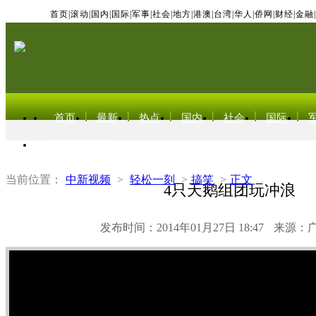
首页
|
滚动
|
国内
|
国际
|
军事
|
社会
|
地方
|
港澳
|
台湾
|
华人
|
侨网
|
财经
|
金融
|
首页
最新
热点
国内
社会
国际
东北亚电视网
当前位置：
中新视频
>
轻松一刻
>
搞笑
>
正文
4只天鹅组团玩冲浪
发布时间：2014年01月27日 18:47
来源：