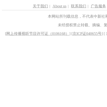
关于我们
|
About us
|
联系我们
|
广告服务
本网站所刊载信息，不代表中新社
未经授权禁止转载、摘编、
[
网上传播视听节目许可证（0106168）
] [
京ICP证040655号
] 