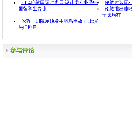
2014伦敦国际时尚展 设计类专业受中
伦敦时装周
国留学生青睐
伦敦推出能吃
子味均有
伦敦一剧院屋顶发生坍塌事故 正上演
热门剧目