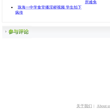
所难免
珠海一中学食堂播淫秽视频 学生拍下
疯传
关于我们
|
About u