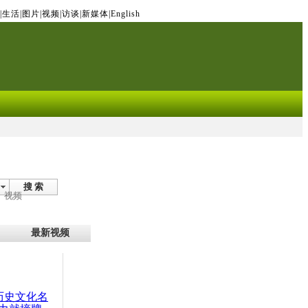
|
生活
|
图片
|
视频
|
访谈
|
新媒体
|
English
搜 索
视频
最新视频
：历史文化名