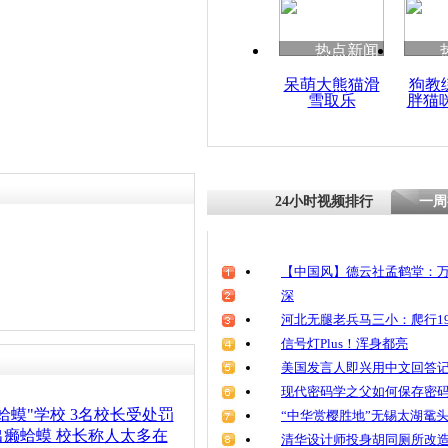
清明祭英烈
魂
热点新闻
呆萌大熊猫滑
狗教
雪取乐
胖猫
6岁女孩高
饭盘子 大
24小时视频排行
一周
【中国风】德云社孟鹤堂：万
深
河北无腿老兵马三小：爬行19
信号灯Plus！浑身都亮
美国发言人即兴用中文回答
现代密码学之父如何保存密
蛤蟆"学校 3名校长受处罚
“中华赏樱胜地”无锡太湖鼋
癞蛤蟆 校长称人太多在
清华设计师投身胡同厕所改造