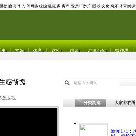
港澳
|
台湾
|
华人
|
侨网
|
财经
|
金融
|
证券
|
房产
|
能源
|
IT
|
汽车
|
游戏
|
文化
|
娱乐
|
体育
|
健康
军事
文娱
体育
财经
访谈
港澳台侨
微视界
学生感惭愧
安徽卫视
分类浏览
大家都在看
新闻1+1