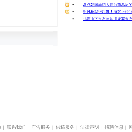
盘点韩国瑜访大陆台前幕后的
想过桥就得跳舞！游客上桥“
祁连山下玉石画师用废弃玉
s
|
联系我们
|
广告服务
|
供稿服务
|
法律声明
|
招聘信息
|