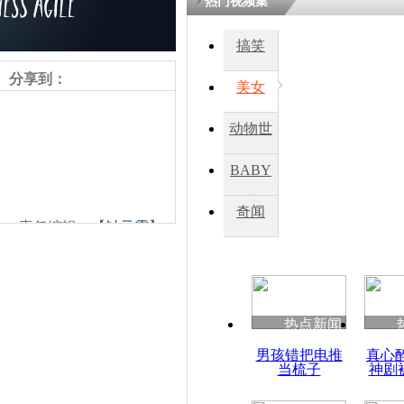
热门视频集
搞笑
四川一精神
病发持大锤
分享到：
美女
动物世
探访传承四
俗：近万民
界
BABY
英省亲送行
秀
奇闻
责任编辑：【
钟元霞
】
小伙骑车逆
崩溃 网上
因
热点新闻
四川兴文苗
男孩错把电推
真心
度苗族花山
当梳子
神剧