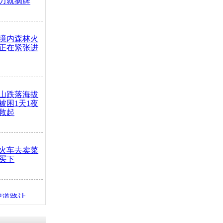
力就摘牌
境内森林火
正在紧张进
山跌落海拔
崖被困1天1夜
救起
火车去卖菜
买下
把道路让
突发疾病交