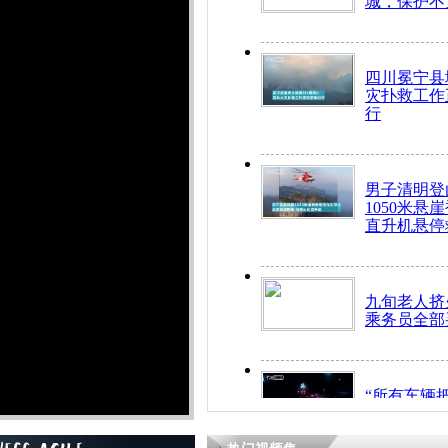
城，保护不
四川冕宁县
灾扑救工作
行
男子清明登
1050米悬
直升机悬停
九旬老人挤
乘务员全部
“所有车辆
开！”儿童
警急速救助