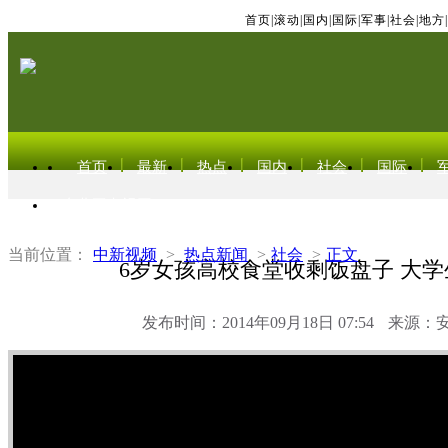
首页
|
滚动
|
国内
|
国际
|
军事
|
社会
|
地方
|
首页
最新
热点
国内
社会
国际
东北亚电视网
当前位置：
中新视频
>
热点新闻
>
社会
>
正文
6岁女孩高校食堂收剩饭盘子 大
发布时间：2014年09月18日 07:54
来源：