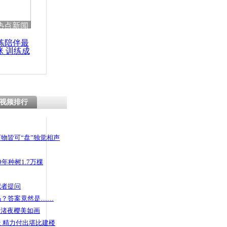
 哀思悼忠
热点新闻
练陪伴最
咪 训练成
功瘦身
校食堂收剩
学生感惭愧
视频排行
物皆可“盘”独觉相声
年种树1.7万棵
记者提问
码？答案竟然是……
头渚夜樱美如画
 精力付出堪比建楼