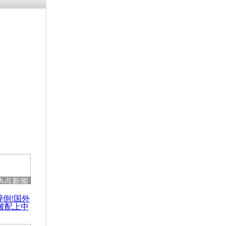
残疾男子因
砸银行
千年传统习
众为娥皇女
行被查情绪
回答崩溃原
热点新闻
乡上万人欢
醉倒!国外
节
被配上中
国民乐