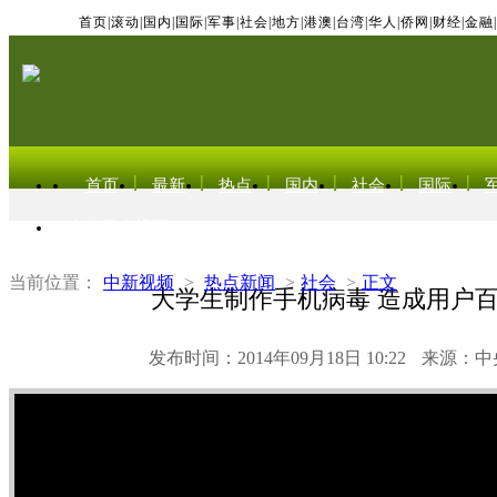
首页
|
滚动
|
国内
|
国际
|
军事
|
社会
|
地方
|
港澳
|
台湾
|
华人
|
侨网
|
财经
|
金融
|
首页
最新
热点
国内
社会
国际
东北亚电视网
当前位置：
中新视频
>
热点新闻
>
社会
>
正文
大学生制作手机病毒 造成用户
发布时间：2014年09月18日 10:22
来源：中