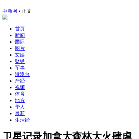
中新网
•
正文
首页
新闻
国际
图片
文娱
财经
军事
港澳台
产经
视频
体育
地方
华人
最新
生活经
卫星记录加拿大森林大火肆虐