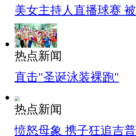
美女主持人直播球赛 
热点新闻
直击"圣诞泳装裸跑"
热点新闻
愤怒母象 携子狂追吉