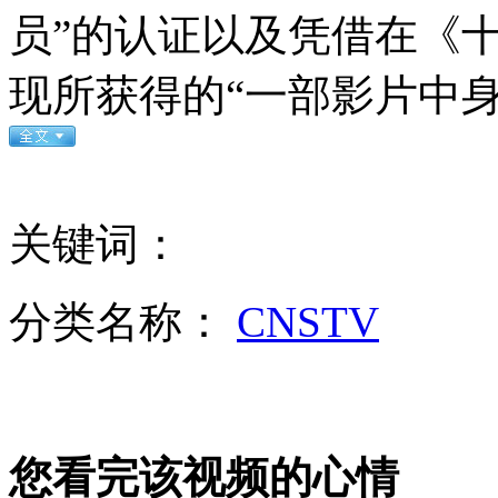
员”的认证以及凭借在《
山西运城恶犬咬伤多人 警民合力深夜将其击毙
现所获得的“一部影片中
女孩北京地铁殴打老人 痛下狠手拳打脚踢
关键词：
无痛分娩是否安全 医生回应
分类名称：
CNSTV
外交部：反对强权政治霸凌主义
外交部：有关国家言论片面不公正
您看完该视频的心情