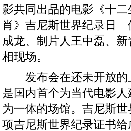
影共同出品的电影《十二
叙副外长称巴沙尔不会离开叙利亚
肖》吉尼斯世界纪录日—
成龙、制片人王中磊、新
埃及冲突源于多重势力对立
相现场。
发布会在还未开放的上
红毛猩猩嫌吵闹用手指堵住耳朵
是国内首个为当代电影人
"酒瓶领带"戴上喝酒不会被发现
为一体的场馆。吉尼斯世
项吉尼斯世界纪录证书给
男幼师因4岁幼童没坐好将其打伤