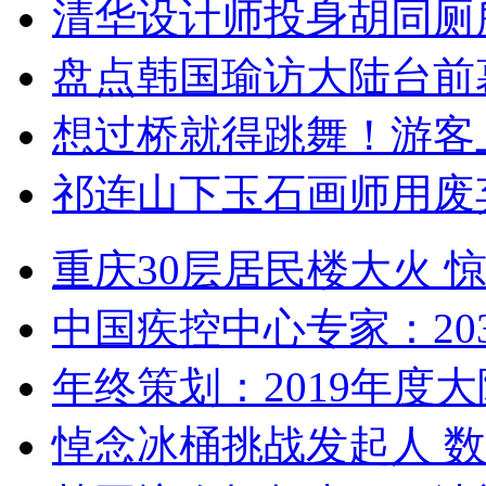
清华设计师投身胡同厕
盘点韩国瑜访大陆台前
想过桥就得跳舞！游客
祁连山下玉石画师用废
重庆30层居民楼大火
中国疾控中心专家：203
年终策划：2019年度大陆
悼念冰桶挑战发起人 数百