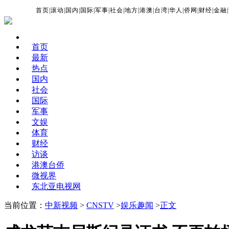
首页
|
滚动
|
国内
|
国际
|
军事
|
社会
|
地方
|
港澳
|
台湾
|
华人
|
侨网
|
财经
|
金融
|
首页
最新
热点
国内
社会
国际
军事
文娱
体育
财经
访谈
港澳台侨
微视界
东北亚电视网
当前位置：
中新视频
>
CNSTV
>
娱乐趣闻
>
正文