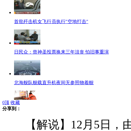
首批歼击机女飞行员执行"空地打击"
日民众：曾神圣投票换来三年沮丧 怕旧事重演
北海舰队舰载直升机夜间无参照物着舰
0
顶
收藏
分享到：
瑞士：突降大雪 小镇从容应对
【解说】12月5日，由