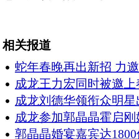
安徽一实载49人客车翻车
走！跟着总书记去植树
相关报道
消防员救轻生者
花炮节热闹非凡
减压"枕头大战"
蛇年春晚再出新招 力
成龙王力宏同时被邀上
纽约上演“枕头大战”
成龙刘德华领衔众明星
成龙参加郭晶晶霍启刚
司机酒驾遇交警 急速倒车逃窜
郭晶晶婚宴嘉宾达1800