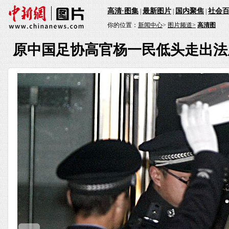
高清·图集
最新图片
国内聚焦
社会
|
|
|
你的位置：
新闻中心
>
图片频道>
高清图
原中国足协高官杨一民低头走出法