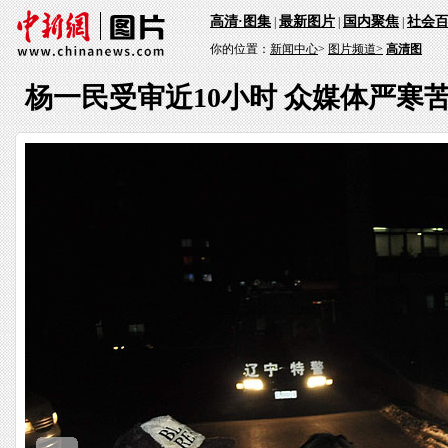
高清·图集
最新图片
国内聚焦
社会
|
|
|
你的位置：
新闻中心
>
图片频道>
高清图
杨一民受审近10小时 众媒体严寒