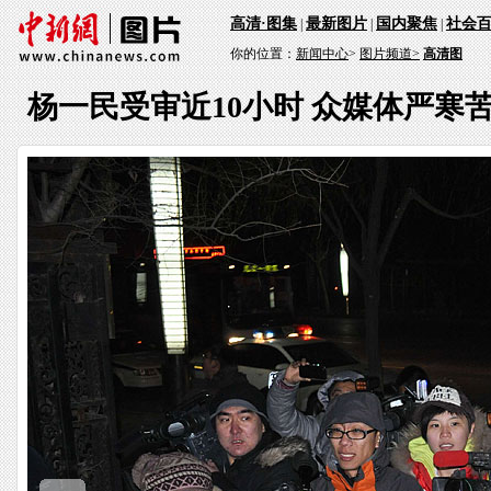
高清·图集
最新图片
国内聚焦
社会
|
|
|
你的位置：
新闻中心
>
图片频道>
高清图
杨一民受审近10小时 众媒体严寒