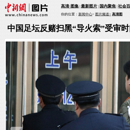
高清·图集
最新图片
国内聚焦
社会
|
|
|
你的位置：
新闻中心
>
图片频道>
高清图
中国足坛反赌扫黑“导火索”受审