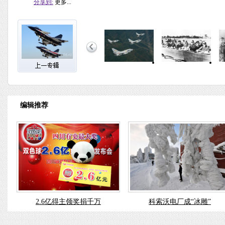
分享到:
更多...
编辑推荐
2.6亿得主领奖捐千万
科索沃电厂成“冰雕”