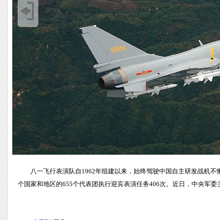
八一飞行表演队自1962年组建以来，始终驾驶中国自主研发战机不
个国家和地区的655个代表团执行迎宾表演任务406次。近日，中央军