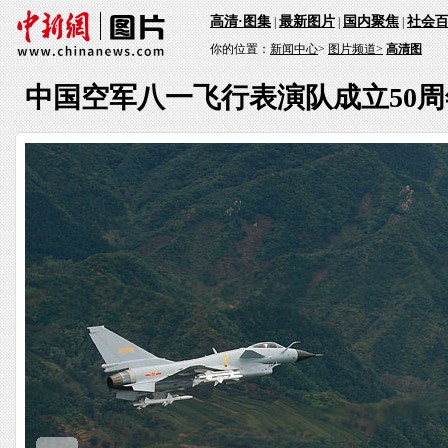
高清·图集
最新图片
国内聚焦
社会
|
|
|
你的位置：
新闻中心
>
图片频道>
高清图
中国空军八一飞行表演队成立50