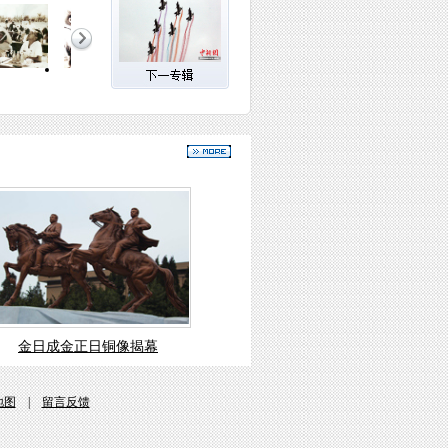
金日成金正日铜像揭幕
地图
|
留言反馈