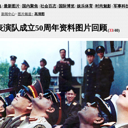
集
最新图片
国内聚焦
社会百态
国际博览
娱乐体育
时尚魅影
军事科
|
|
|
|
|
|
|
：
新闻中心
>
图片频道>
高清图
表演队成立50周年资料图片回顾
(
33
/
40
)