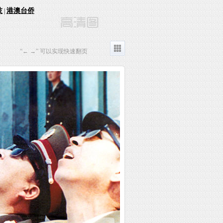
技
港澳台侨
|
“← →” 可以实现快速翻页