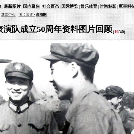
集
最新图片
国内聚焦
社会百态
国际博览
娱乐体育
时尚魅影
军事科
|
|
|
|
|
|
|
：
新闻中心
>
图片频道>
高清图
表演队成立50周年资料图片回顾
(
19
/
40
)