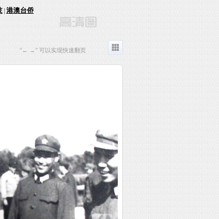
技
港澳台侨
|
“← →” 可以实现快速翻页