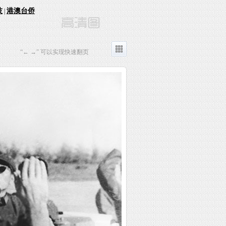
技
港澳台侨
|
“← →” 可以实现快速翻页