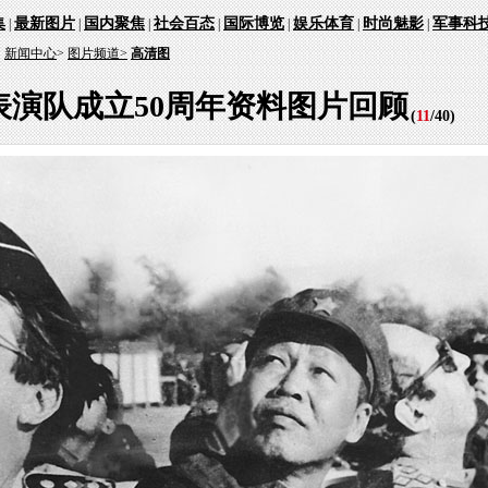
集
最新图片
国内聚焦
社会百态
国际博览
娱乐体育
时尚魅影
军事科
|
|
|
|
|
|
|
：
新闻中心
>
图片频道>
高清图
表演队成立50周年资料图片回顾
(
11
/
40
)