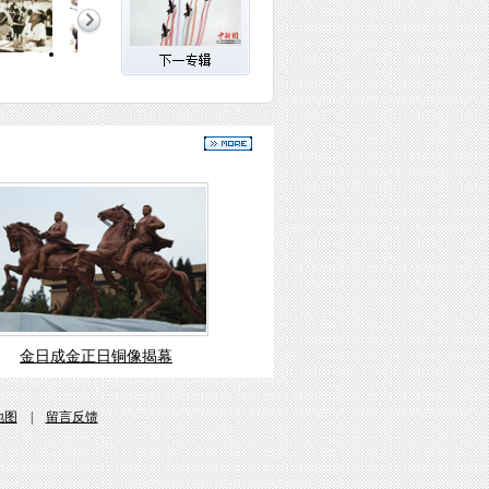
金日成金正日铜像揭幕
地图
|
留言反馈