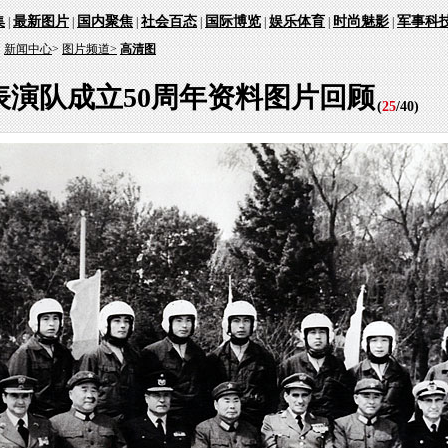
集
最新图片
国内聚焦
社会百态
国际博览
娱乐体育
时尚魅影
军事科
|
|
|
|
|
|
|
：
新闻中心
>
图片频道>
高清图
表演队成立50周年资料图片回顾
(
25
/
40
)