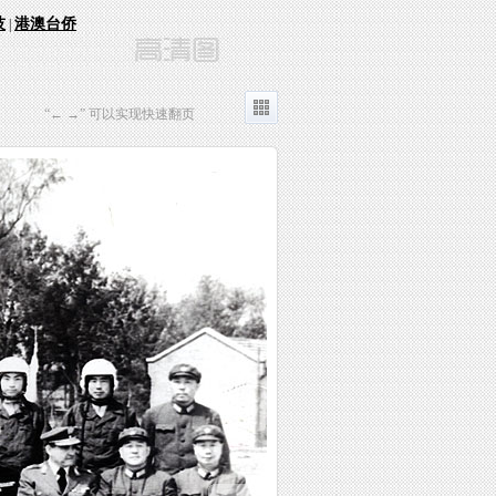
技
港澳台侨
|
“← →” 可以实现快速翻页