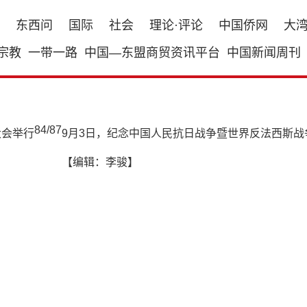
东西问
国际
社会
理论·评论
中国侨网
大
宗教
一带一路
中国—东盟商贸资讯平台
中国新闻周刊
84
/
87
9月3日，纪念中国人民抗日战争暨世界反法西斯战
【编辑：李骏】