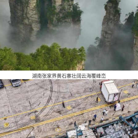
湖南张家界黄石寨壮阔云海覆峰峦