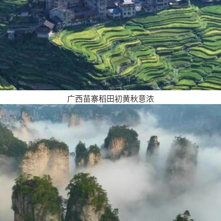
广西苗寨稻田初黄秋意浓