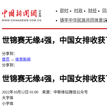
即时
时政
财经
同
铸牢中华民族共同体意
世锦赛无缘4强，中国女排收获
分享到：
首页
→
体育新闻
分享到：
世锦赛无缘4强，中国女排收获
2022年10月12日 01:00 来源：中新体坛微信公众号
大字体
小字体