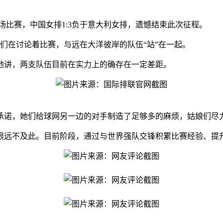
一场比赛，中国女排1:3负于意大利女排，遗憾结束此次征程。
在讨论着比赛，与远在大洋彼岸的队伍“站”在一起。
讲，两支队伍目前在实力上的确存在一定差距。
诺，她们给球网另一边的对手制造了足够多的麻烦，姑娘们尽
远不及此。目前阶段，通过与世界强队交锋积累比赛经验、提