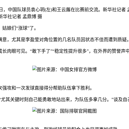
新华社记者 孟鼎博 摄
姑娘们“涨球”了。
意，尤其是李盈莹对角位置的几名队员因状态不佳而遭到质疑
肉眼可见。“敢下手了”“稳定性提升很多”，在外界的赞誉声中
强攻和一次发球直接得分帮助队伍拿下胜利。
“尤其关键时刻自己能勇敢地站出来，为队伍多拿几分。”谈及自