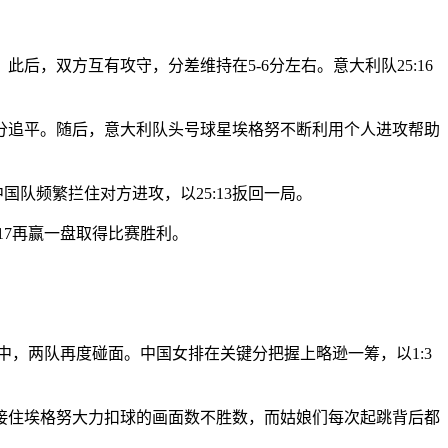
双方互有攻守，分差维持在5-6分左右。意大利队25:16
追平。随后，意大利队头号球星埃格努不断利用个人进攻帮助
队频繁拦住对方进攻，以25:13扳回一局。
7再赢一盘取得比赛胜利。
中，两队再度碰面。中国女排在关键分把握上略逊一筹，以1:3
住埃格努大力扣球的画面数不胜数，而姑娘们每次起跳背后都