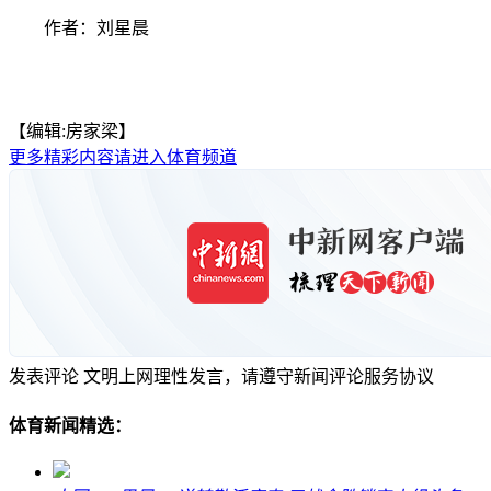
作者：刘星晨
【编辑:房家梁】
更多精彩内容请进入体育频道
发表评论
文明上网理性发言，请遵守新闻评论服务协议
体育新闻精选：