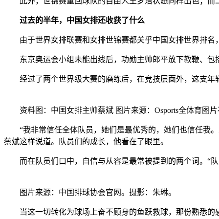
此外，世锦赛重回球队的自由人王梦洁状态同样出色；而二
过去的半年，中国女排还收获了什么
由于世界女排联赛和女排世锦赛都关乎中国女排世界排名，
东京奥运会小组未能出线后，功勋主帅郎平放下教鞭、包括
经过了两个世界级大赛的磨练后，在竞技层面外，这支年轻
资料图：中国女排主帅蔡斌 图片来源：Osports全体育图片
“我非常信任全体队员，她们是最优秀的，她们也信任我。主
蔡斌这样说道。队员们的成长，他看在了眼里。
而在队员们口中，自信与从容是最常被提到的两个词。“队友
图片来源：中国排球协会官网。摄影：朱琳。
当这一切转化为球场上奋不顾身的鱼跃救球，那份熟悉的感