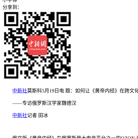
分享到：
中新社
莫斯科5月19日电 题：如何让《黄帝内经》在跨文化
——专访俄罗斯汉学家魏德汉
中新社
记者 田冰