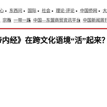
心
东西问
国际
社会
理论·评论
中国侨网
大
识
宗教
一带一路
中国—东盟商贸资讯平台
中国新闻周
内经》在跨文化语境“活”起来