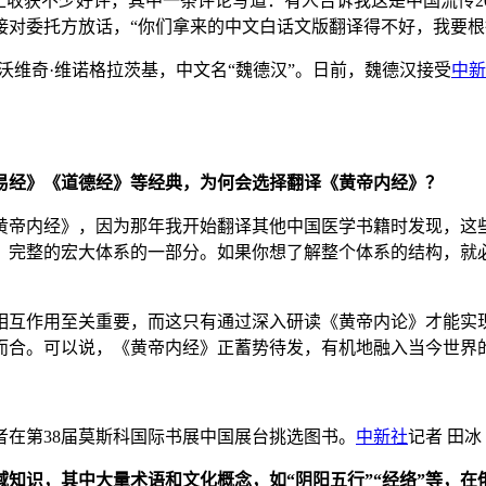
收获不少好评，其中一条评论写道：有人告诉我这是中国流传20
接对委托方放话，“你们拿来的中文白话文版翻译得不好，我要根
维奇·维诺格拉茨基，中文名“魏德汉”。日前，魏德汉接受
中新
易经》《道德经》等经典，为何会选择翻译《黄帝内经》？
《黄帝内经》，因为那年我开始翻译其他中国医学书籍时发现，
、完整的宏大体系的一部分。如果你想了解整个体系的结构，就
互作用至关重要，而这只有通过深入研读《黄帝内论》才能实现
而合。可以说，《黄帝内经》正蓄势待发，有机地融入当今世界
读者在第38届莫斯科国际书展中国展台挑选图书。
中新社
记者 田冰
知识，其中大量术语和文化概念，如“阴阳五行”“经络”等，