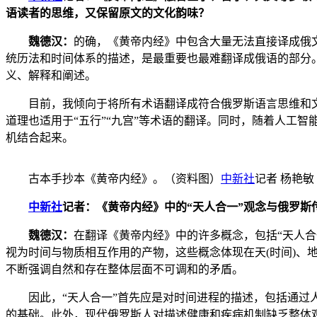
语读者的思维，又保留原文的文化韵味？
魏德汉：
的确，《黄帝内经》中包含大量无法直接译成俄
统历法和时间体系的描述，是最重要也最难翻译成俄语的部分
义、解释和阐述。
目前，我倾向于将所有术语翻译成符合俄罗斯语言思维和文化
道理也适用于“五行”“九宫”等术语的翻译。同时，随着人工
机结合起来。
古本手抄本《黄帝内经》。（资料图）
中新社
记者 杨艳敏
中新社
记者：《黄帝内经》中的“天人合一”观念与俄罗
魏德汉：
在翻译《黄帝内经》中的许多概念，包括“天人
视为时间与物质相互作用的产物，这些概念体现在天(时间)、
不断强调自然和存在整体层面不可调和的矛盾。
因此，“天人合一”首先应是对时间进程的描述，包括通过人
的基础。此外，现代俄罗斯人对描述健康和疾病机制缺乏整体