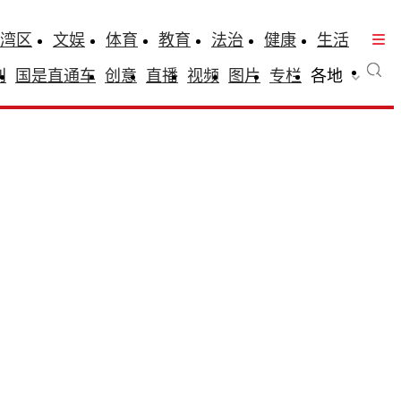
湾区
文娱
体育
教育
法治
健康
生活
刊
国是直通车
创意
直播
视频
图片
专栏
各地
？