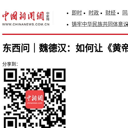
即时
时政
财经
同
铸牢中华民族共同体意
东西问｜魏德汉：如何让《黄帝
分享到：