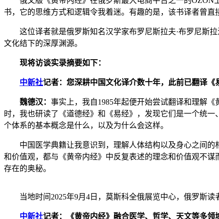
俄文版《黄帝内经》在俄罗斯最大电商平台之一的OZON上
书，它的思维方式和逻辑令我着迷。有趣的是，该书译者曾直
这位译者就是俄罗斯知名汉学家布罗尼斯拉夫·布罗尼斯拉沃
文化结下的深厚渊源。
现将访谈实录摘要如下：
中新社
记者：您深耕中国文化译介数十年，此前已翻译《
魏德汉：
事实上，我自1985年起便开始尝试翻译和理解
时，我也研读了《道德经》和《易经》，发现它们是一个统一
个体系的基本概念是什么，以及为什么会这样。
中国医学典籍让我意识到，理解人体结构以及身心之间的相
和价值观，都与《黄帝内经》中反复表述的理念和价值观不谋
存在的奥秘。
当地时间2025年9月4日，莫斯科全俄展览中心，俄罗斯
中新社
记者：《黄帝内经》融合医学、哲学、天文等多领域