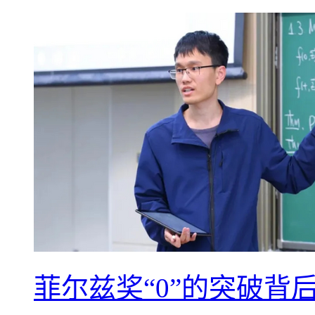
菲尔兹奖“0”的突破背