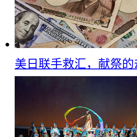
美日联手救汇，献祭的