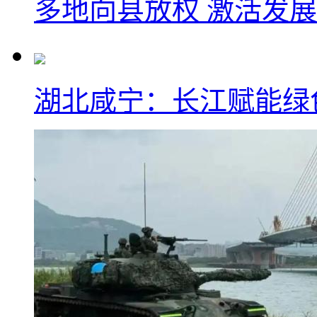
多地向县放权 激活发
湖北咸宁：长江赋能绿