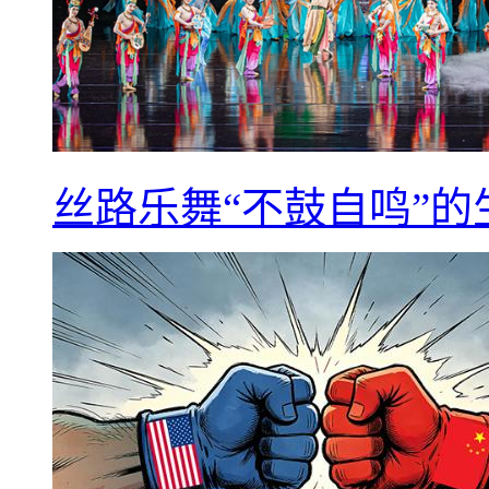
丝路乐舞“不鼓自鸣”