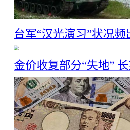
台军“汉光演习”状况频
金价收复部分“失地” 