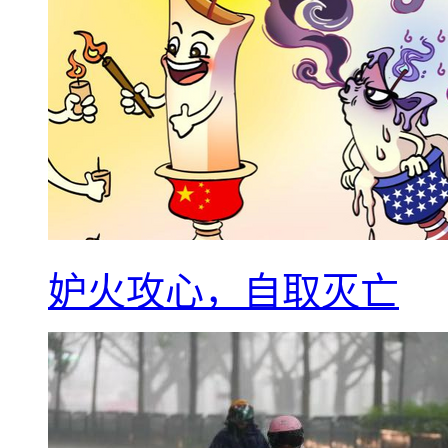
妒火攻心，自取灭亡