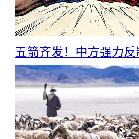
五箭齐发！中方强力反