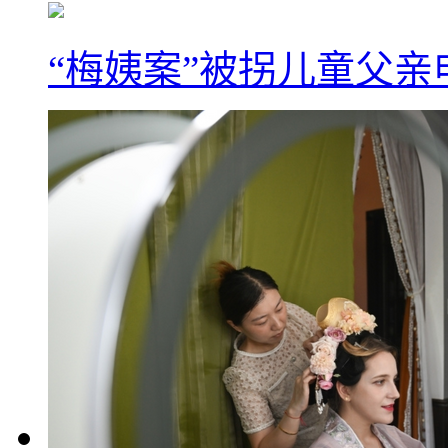
“梅姨案”被拐儿童父