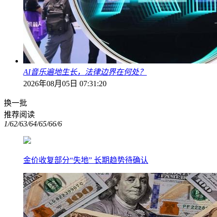
AI音乐遍地生长，法律边界在何处？
2026年08月05日 07:31:20
换一批
推荐阅读
1/6
2/6
3/6
4/6
5/6
6/6
金价收复部分“失地” 长期趋势待确认