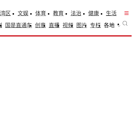
湾区
文娱
体育
教育
法治
健康
生活
刊
国是直通车
创意
直播
视频
图片
专栏
各地