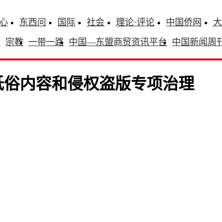
心
东西问
国际
社会
理论·评论
中国侨网
大
识
宗教
一带一路
中国—东盟商贸资讯平台
中国新闻周
低俗内容和侵权盗版专项治理