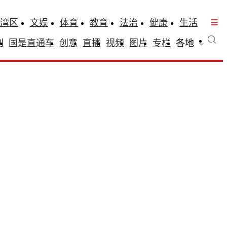
湾区
文娱
体育
教育
法治
健康
生活
刊
国是直通车
创意
直播
视频
图片
专栏
各地