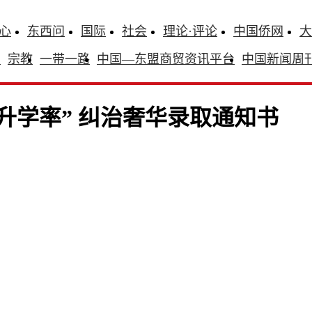
心
东西问
国际
社会
理论·评论
中国侨网
大
识
宗教
一带一路
中国—东盟商贸资讯平台
中国新闻周
升学率” 纠治奢华录取通知书