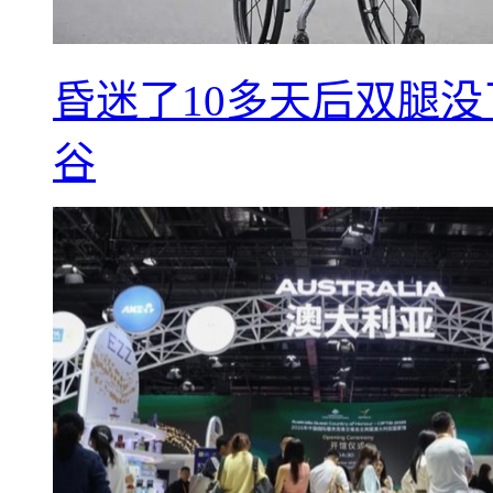
昏迷了10多天后双腿没
谷