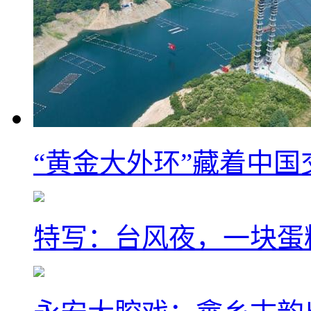
“黄金大外环”藏着中
特写：台风夜，一块蛋