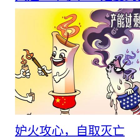
妒火攻心，自取灭亡