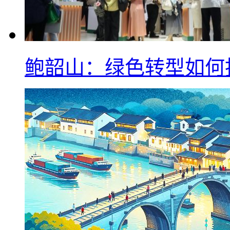
鲍韶山：绿色转型如何