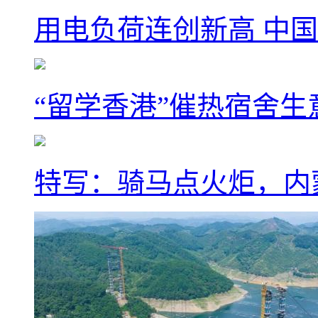
用电负荷连创新高 中国
“留学香港”催热宿舍生
特写：骑马点火炬，内