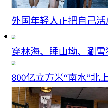
外国年轻人正把自己活成
穿林海、睡山坳、涮雪
800亿立方米“南水”北