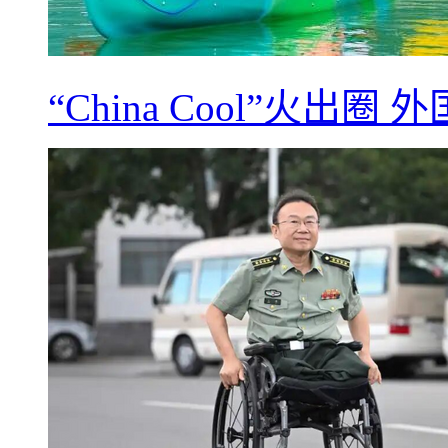
“China Cool”火