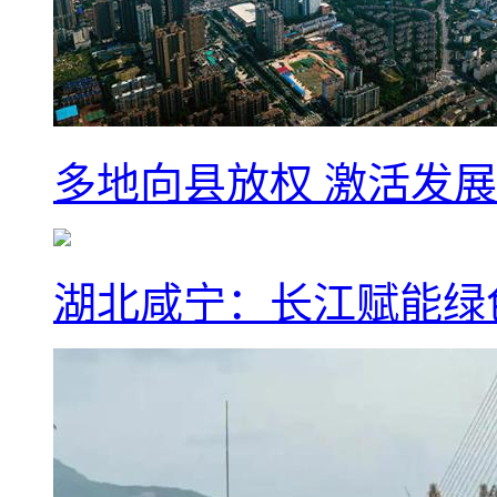
多地向县放权 激活发
湖北咸宁：长江赋能绿