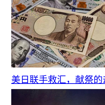
美日联手救汇，献祭的