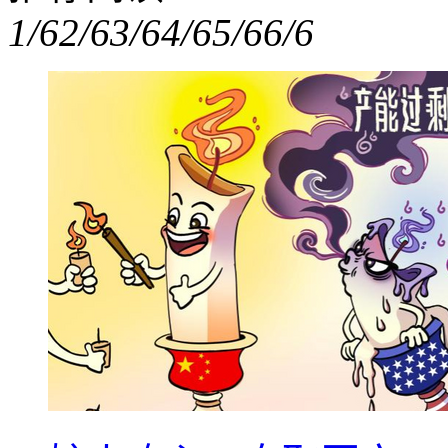
1/6
2/6
3/6
4/6
5/6
6/6