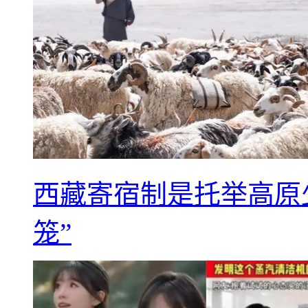
西藏寄宿制是托举高原
笼”