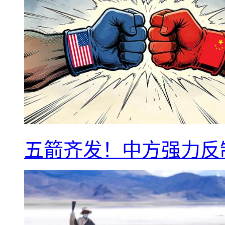
五箭齐发！中方强力反