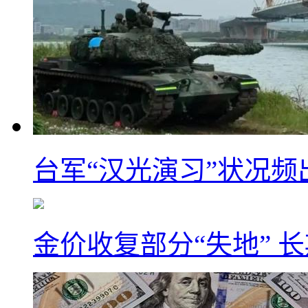
台军“汉光演习”状况频
金价收复部分“失地” 