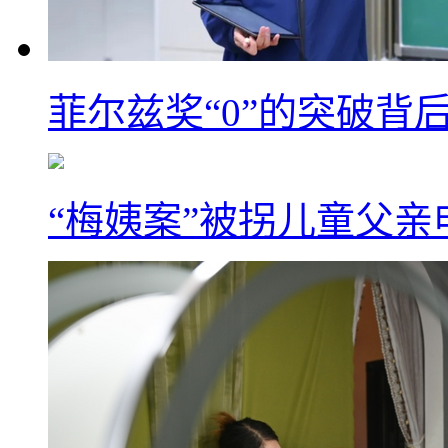
菲尔兹奖“0”的突破背
“梅姨案”被拐儿童父