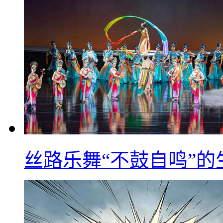
丝路乐舞“不鼓自鸣”