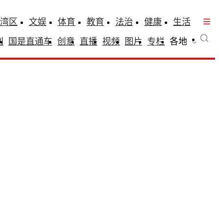
湾区
文娱
体育
教育
法治
健康
生活
刊
国是直通车
创意
直播
视频
图片
专栏
各地