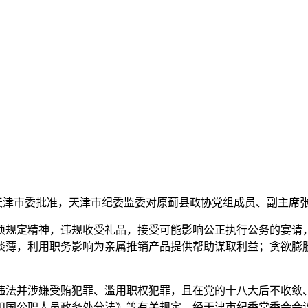
共天津市委批准，天津市纪委监委对原蓟县政协党组成员、副主席
规定精神，违规收受礼品，接受可能影响公正执行公务的宴请，
淡薄，利用职务影响为亲属推销产品提供帮助谋取利益；贪欲膨
法并涉嫌受贿犯罪、滥用职权犯罪，且在党的十八大后不收敛、
和国公职人员政务处分法》等有关规定，经天津市纪委常委会会