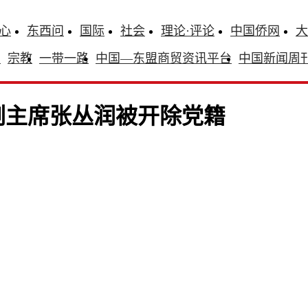
心
东西问
国际
社会
理论·评论
中国侨网
大
识
宗教
一带一路
中国—东盟商贸资讯平台
中国新闻周
副主席张丛润被开除党籍