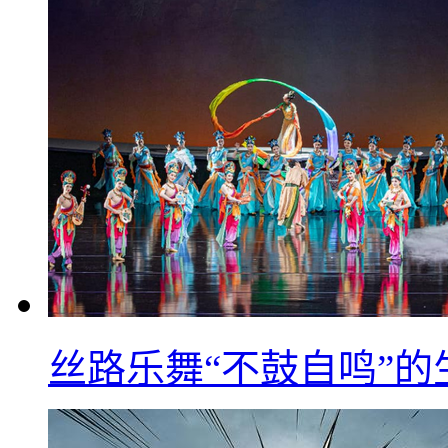
丝路乐舞“不鼓自鸣”