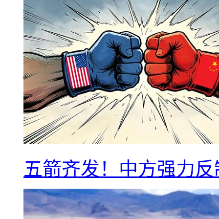
五箭齐发！中方强力反