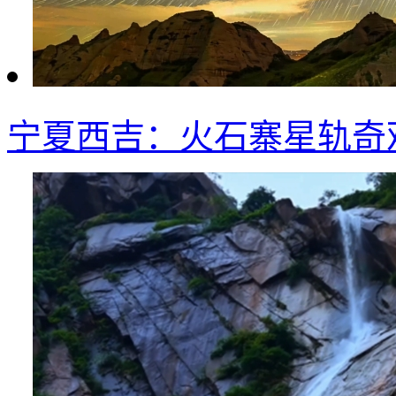
宁夏西吉：火石寨星轨奇