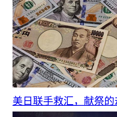
美日联手救汇，献祭的