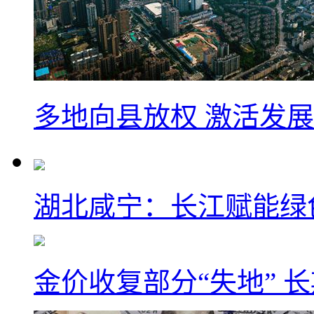
多地向县放权 激活发
湖北咸宁：长江赋能绿
金价收复部分“失地” 