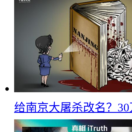
给南京大屠杀改名？3