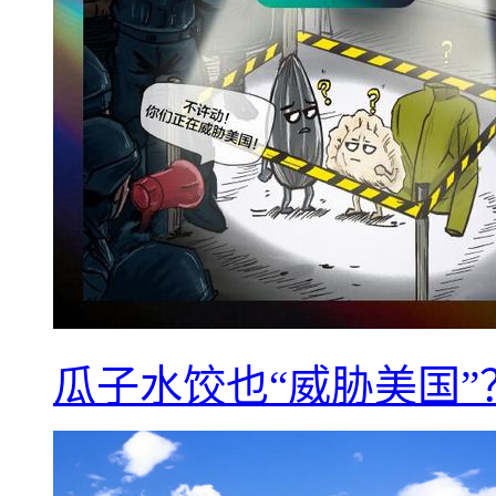
瓜子水饺也“威胁美国”