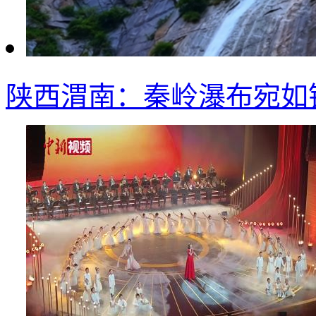
陕西渭南：秦岭瀑布宛如