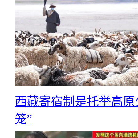
西藏寄宿制是托举高原
笼”