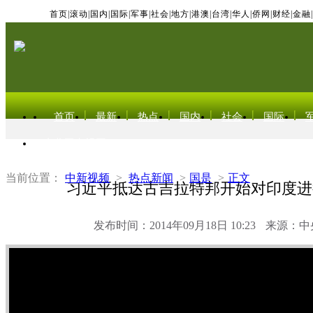
首页
|
滚动
|
国内
|
国际
|
军事
|
社会
|
地方
|
港澳
|
台湾
|
华人
|
侨网
|
财经
|
金融
|
首页
最新
热点
国内
社会
国际
东北亚电视网
当前位置：
中新视频
>
热点新闻
>
国是
>
正文
习近平抵达古吉拉特邦开始对印度进
发布时间：2014年09月18日 10:23
来源：中