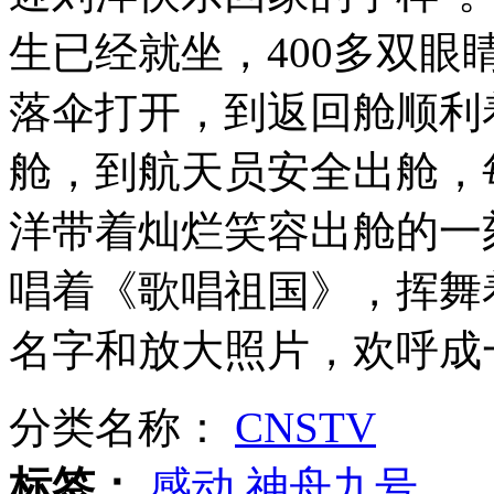
伦敦奥运领事保护与协助 应急求助篇
生已经就坐，400多双
山西运城恶犬咬伤多人 警民合力深夜将其击毙
落伞打开，到返回舱顺利
舱，到航天员安全出舱，
女孩北京地铁殴打老人 痛下狠手拳打脚踢
洋带着灿烂笑容出舱的一
唱着《歌唱祖国》，挥舞
无痛分娩是否安全 医生回应
名字和放大照片，欢呼成
外交部：反对强权政治霸凌主义
分类名称：
CNSTV
外交部：有关国家言论片面不公正
标签：
感动
神舟九号