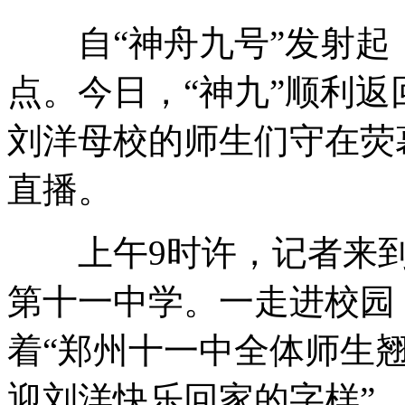
自“神舟九号”发射起
景海鹏家乡建航天公园 学子受熏陶
点。今日，“神九”顺利
刘洋母校的师生们守在荧
实拍北京控制中心庆祝神九成功返回
直播。
胡锦涛检阅驻港部队
上午9时许，记者来到
第十一中学。一走进校园
“神九回家”全过程回顾
着“郑州十一中全体师生翘
迎刘洋快乐回家的字样”。