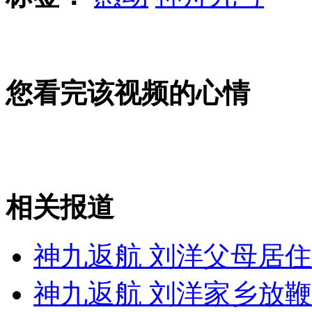
安徽一实载49人客车翻车
您看完该视频的心情
走！跟着总书记去植树
消防员救轻生者
花炮节热闹非凡
减压"枕头大战"
相关报道
纽约上演“枕头大战”
神九返航 刘洋父母居
神九返航 刘洋家乡放鞭
司机酒驾遇交警 急速倒车逃窜