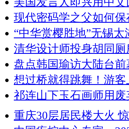
美国发言人即兴用中文
现代密码学之父如何保
“中华赏樱胜地”无锡
清华设计师投身胡同厕
盘点韩国瑜访大陆台前
想过桥就得跳舞！游客
祁连山下玉石画师用废
重庆30层居民楼大火