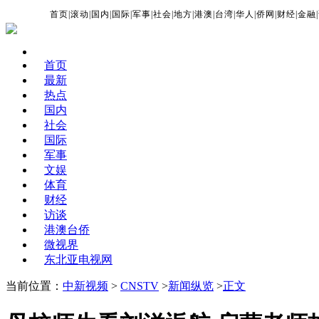
首页
|
滚动
|
国内
|
国际
|
军事
|
社会
|
地方
|
港澳
|
台湾
|
华人
|
侨网
|
财经
|
金融
|
首页
最新
热点
国内
社会
国际
军事
文娱
体育
财经
访谈
港澳台侨
微视界
东北亚电视网
当前位置：
中新视频
>
CNSTV
>
新闻纵览
>
正文