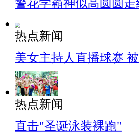
警花学霸神似高圆圆走
热点新闻
美女主持人直播球赛 
热点新闻
直击"圣诞泳装裸跑"