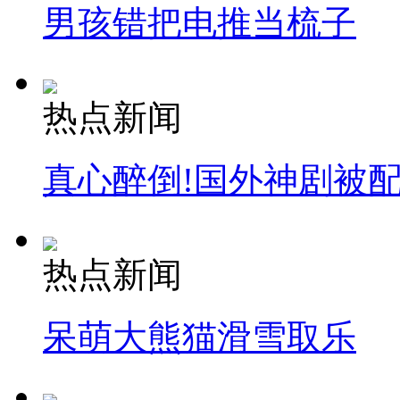
男孩错把电推当梳子
热点新闻
真心醉倒!国外神剧被
热点新闻
呆萌大熊猫滑雪取乐