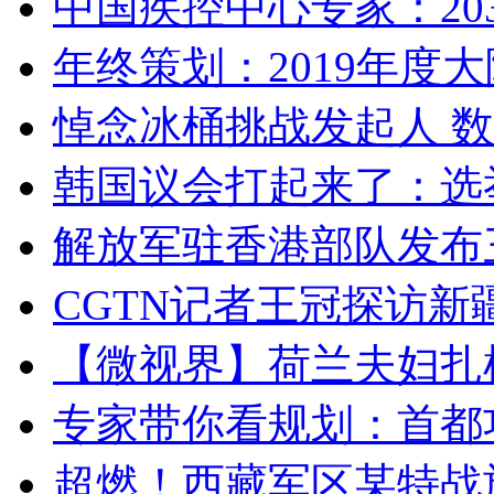
中国疾控中心专家：203
年终策划：2019年度大陆
悼念冰桶挑战发起人 数百
韩国议会打起来了：选举
解放军驻香港部队发布三
CGTN记者王冠探访新疆
【微视界】荷兰夫妇扎根青
专家带你看规划：首都功
超燃！西藏军区某特战