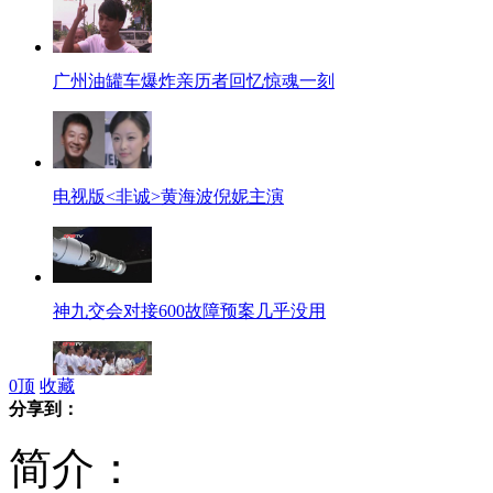
广州油罐车爆炸亲历者回忆惊魂一刻
电视版<非诚>黄海波倪妮主演
神九交会对接600故障预案几乎没用
0
顶
收藏
分享到：
神九返航 刘洋家乡热迎"神女下凡"
简介：